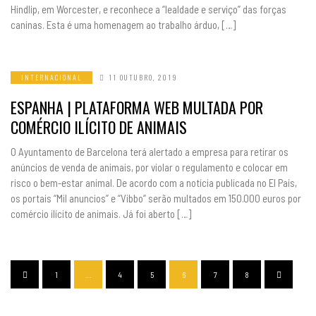
Hindlip, em Worcester, e reconhece a “lealdade e serviço” das forças
caninas. Esta é uma homenagem ao trabalho árduo, […]
INTERNACIONAL
11 OUTUBRO, 2019
ESPANHA | PLATAFORMA WEB MULTADA POR
COMÉRCIO ILÍCITO DE ANIMAIS
O Ayuntamento de Barcelona terá alertado a empresa para retirar os
anúncios de venda de animais, por violar o regulamento e colocar em
risco o bem-estar animal. De acordo com a notícia publicada no El País,
os portais “Mil anuncios” e “Vibbo” serão multados em 150.000 euros por
comércio ilícito de animais. Já foi aberto […]
1
…
4
5
6
7
8