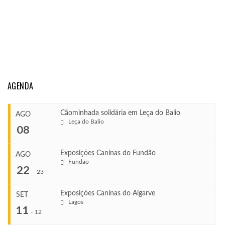
AGENDA
Cãominhada solidária em Leça do Balio
AGO
Leça do Balio
08
Exposições Caninas do Fundão
AGO
Fundão
COMEÇA
22
-
23
Ago 8, 2026
TERMINA
Exposições Caninas do Algarve
SET
Ago 8, 2026
Lagos
...
11
-
12
VENUE