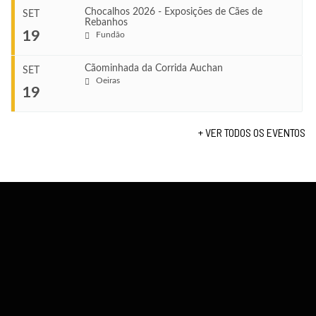
Leça do Balio
Chocalhos 2026 - Exposições de Cães de
SET
Rebanhos
COMEÇA
...
19
Fundão
Ago 22, 2026
TERMINA
Ago 23, 2026
Cãominhada da Corrida Auchan
SET
COMEÇA
Oeiras
...
19
Set 11, 2026
VENUE
TERMINA
Fundão
Set 12, 2026
+ VER TODOS OS EVENTOS
COMEÇA
Set 19, 2026
VENUE
TERMINA
Lagos
Set 19, 2026
VENUE
Fundão
...