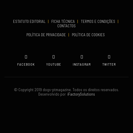
COMEÇA
ESTATUTO EDITORIAL
|
FICHA TÉCNICA
|
TERMOS E CONDIÇÕES
|
Set 19, 2026
CONTACTOS
TERMINA
POLÍTICA DE PRIVACIDADE
|
POLÍTICA DE COOKIES
Set 19, 2026
VENUE
Oeiras
FACEBOOK
YOUTUBE
INSTAGRAM
TWITTER
© Copyright 2019 dogs-ptmagazine. Todos os direitos reservados.
Desenvolvido por
iFactorySolutions