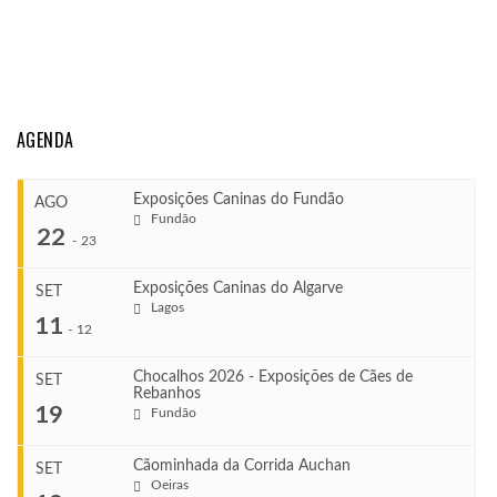
AGENDA
Exposições Caninas do Fundão
AGO
Fundão
22
-
23
Exposições Caninas do Algarve
SET
Lagos
...
11
-
12
Chocalhos 2026 - Exposições de Cães de
SET
Rebanhos
COMEÇA
...
19
Fundão
Ago 22, 2026
TERMINA
Ago 23, 2026
Cãominhada da Corrida Auchan
SET
COMEÇA
Oeiras
...