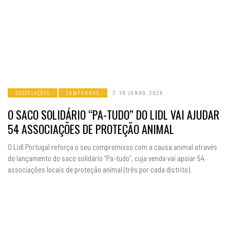
ASSOCIAÇÕES
CAMPANHAS
19 JUNHO, 2026
O SACO SOLIDÁRIO “PA-TUDO” DO LIDL VAI AJUDAR
54 ASSOCIAÇÕES DE PROTEÇÃO ANIMAL
O Lidl Portugal reforça o seu compromisso com a causa animal através
do lançamento do saco solidário “Pa-tudo”, cuja venda vai apoiar 54
associações locais de proteção animal (três por cada distrito).