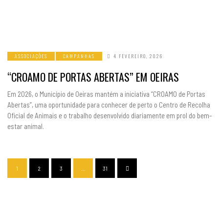
ASSOCIAÇÕES
CAMPANHAS
4 FEVEREIRO, 2026
“CROAMO DE PORTAS ABERTAS” EM OEIRAS
Em 2026, o Município de Oeiras mantém a iniciativa “CROAMO de Portas
Abertas”, uma oportunidade para conhecer de perto o Centro de Recolha
Oficial de Animais e o trabalho desenvolvido diariamente em prol do bem-
estar animal.
1
2
3
…
31