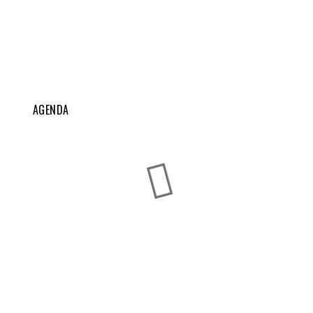
AGENDA
Exposições Caninas do Fundão
AGO
Fundão
22
-
23
Exposições Caninas do Algarve
SET
Lagos
...
11
-
12
Chocalhos 2026 - Exposições de Cães
SET
de Rebanhos
COMEÇA
...
19
Fundão
Ago 22, 2026
TERMINA