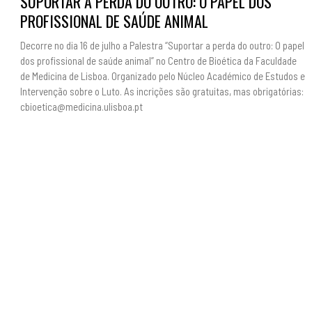
SUPORTAR A PERDA DO OUTRO: O PAPEL DOS
PROFISSIONAL DE SAÚDE ANIMAL
Decorre no dia 16 de julho a Palestra “Suportar a perda do outro: O papel
dos profissional de saúde animal” no Centro de Bioética da Faculdade
de Medicina de Lisboa. Organizado pelo Núcleo Académico de Estudos e
Intervenção sobre o Luto. As incrições são gratuitas, mas obrigatórias:
cbioetica@medicina.ulisboa.pt