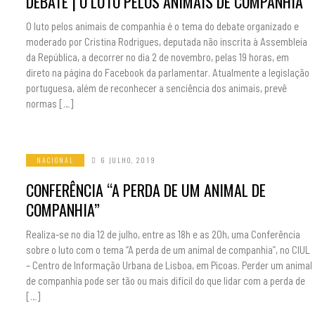
DEBATE | O LUTO PELOS ANIMAIS DE COMPANHIA
O luto pelos animais de companhia é o tema do debate organizado e
moderado por Cristina Rodrigues, deputada não inscrita à Assembleia
da República, a decorrer no dia 2 de novembro, pelas 19 horas, em
direto na página do Facebook da parlamentar. Atualmente a legislação
portuguesa, além de reconhecer a senciência dos animais, prevê
normas […]
NACIONAL
6 JULHO, 2019
CONFERÊNCIA “A PERDA DE UM ANIMAL DE
COMPANHIA”
Realiza-se no dia 12 de julho, entre as 18h e as 20h, uma Conferência
sobre o luto com o tema “A perda de um animal de companhia”, no CIUL
– Centro de Informação Urbana de Lisboa, em Picoas. Perder um animal
de companhia pode ser tão ou mais difícil do que lidar com a perda de
[…]