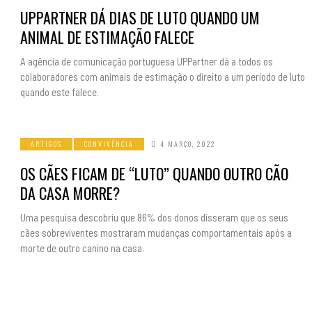
UPPARTNER DÁ DIAS DE LUTO QUANDO UM
ANIMAL DE ESTIMAÇÃO FALECE
A agência de comunicação portuguesa UPPartner dá a todos os
colaboradores com animais de estimação o direito a um período de luto
quando este falece.
ARTIGOS
CONVIVÊNCIA
4 MARÇO, 2022
OS CÃES FICAM DE “LUTO” QUANDO OUTRO CÃO
DA CASA MORRE?
Uma pesquisa descobriu que 86% dos donos disseram que os seus
cães sobreviventes mostraram mudanças comportamentais após a
morte de outro canino na casa.