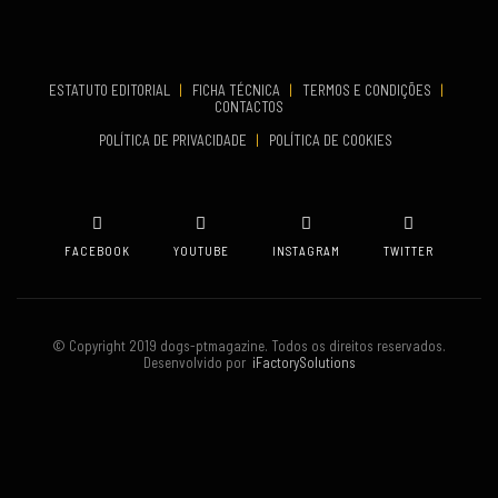
Set 19, 2026
TERMINA
Set 19, 2026
ESTATUTO EDITORIAL
|
FICHA TÉCNICA
|
TERMOS E CONDIÇÕES
|
CONTACTOS
VENUE
POLÍTICA DE PRIVACIDADE
|
POLÍTICA DE COOKIES
Oeiras
FACEBOOK
YOUTUBE
INSTAGRAM
TWITTER
© Copyright 2019 dogs-ptmagazine. Todos os direitos reservados.
Desenvolvido por
iFactorySolutions