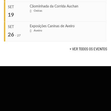
TERMINA
Ago 23, 2026
Cãominhada da Corrida Auchan
SET
COMEÇA
Oeiras
...
19
Set 11, 2026
VENUE
TERMINA
Fundão
Set 12, 2026
Exposições Caninas de Aveiro
SET
COMEÇA
Aveiro
26
Set 19, 2026
-
27
VENUE
TERMINA
Lagos
Set 19, 2026
+ VER TODOS OS EVENTOS
...
VENUE
Fundão
COMEÇA
Set 26, 2026
TERMINA
Set 27, 2026
...
VENUE
Aveiro
COMEÇA