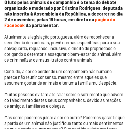
O luto pelos animais de companhia é o tema do debate
organizado e moderado por Cristina Rodrigues, deputada
não inscrita à Assembleia da República, a decorrer no dia
2 de novembro, pelas 19 horas, em direto na
página do
Facebook
da parlamentar.
Atualmente a legislação portuguesa, além de reconhecer a
senciência dos animais, prevê normas específicas para a sua
salvaguarda, regulando, inclusive, o direito de propriedade e
obrigando o detentor a assegurar o bem-estar do animal, além
de criminalizar os maus-tratos contra animais.
Contudo, a dor de perder de um companheiro não humano
parece não reunir consenso, mesmo entre aqueles que
assumem gostar de animais e ter uma família multiespécie.
Muitas pessoas evitam até falar sobre o sofrimento que advém
do falecimento destes seus companheiros, devido às reações
de amigos, familiares e colegas.
Mas como podemos julgar a dor do outro? Podemos garantir que
a perda de um animal não justifique tanto ou mais sentimentos
do que a perda de uma pessoa? Que sentido existe em fazer