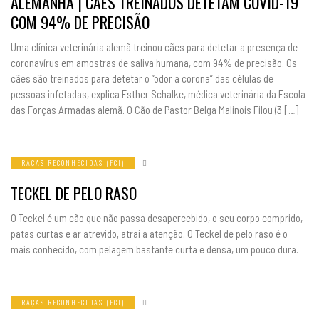
ALEMANHA | CÃES TREINADOS DETETAM COVID-19
COM 94% DE PRECISÃO
Uma clínica veterinária alemã treinou cães para detetar a presença de
coronavírus em amostras de saliva humana, com 94% de precisão. Os
cães são treinados para detetar o “odor a corona” das células de
pessoas infetadas, explica Esther Schalke, médica veterinária da Escola
das Forças Armadas alemã. O Cão de Pastor Belga Malinois Filou (3 […]
RAÇAS RECONHECIDAS (FCI)
TECKEL DE PELO RASO
O Teckel é um cão que não passa desapercebido, o seu corpo comprido,
patas curtas e ar atrevido, atrai a atenção. O Teckel de pelo raso é o
mais conhecido, com pelagem bastante curta e densa, um pouco dura.
RAÇAS RECONHECIDAS (FCI)