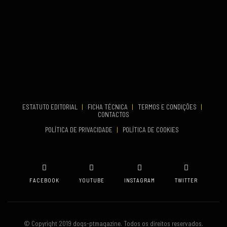
TERMINA
Set 27, 2026
...
VENUE
Aveiro
COMEÇA
Set 19, 2026
TERMINA
Set 19, 2026
ESTATUTO EDITORIAL
|
FICHA TÉCNICA
|
TERMOS E CONDIÇÕES
|
CONTACTOS
VENUE
POLÍTICA DE PRIVACIDADE
|
POLÍTICA DE COOKIES
Oeiras
FACEBOOK
YOUTUBE
INSTAGRAM
TWITTER
© Copyright 2019 dogs-ptmagazine. Todos os direitos reservados.