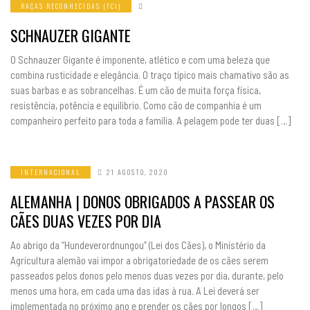
RAÇAS RECONHECIDAS (FCI)
SCHNAUZER GIGANTE
O Schnauzer Gigante é imponente, atlético e com uma beleza que
combina rusticidade e elegância. O traço típico mais chamativo são as
suas barbas e as sobrancelhas. É um cão de muita força física,
resistência, potência e equilíbrio. Como cão de companhia é um
companheiro perfeito para toda a família. A pelagem pode ter duas […]
INTERNACIONAL
21 AGOSTO, 2020
ALEMANHA | DONOS OBRIGADOS A PASSEAR OS
CÃES DUAS VEZES POR DIA
Ao abrigo da “Hundeverordnungou” (Lei dos Cães), o Ministério da
Agricultura alemão vai impor a obrigatoriedade de os cães serem
passeados pelos donos pelo menos duas vezes por dia, durante, pelo
menos uma hora, em cada uma das idas à rua. A Lei deverá ser
implementada no próximo ano e prender os cães por longos […]