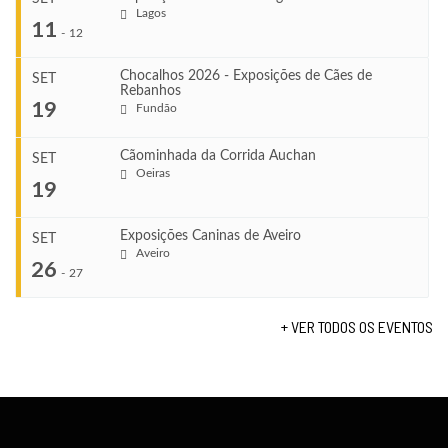
Lagos
...
11
-
12
Chocalhos 2026 - Exposições de Cães de
SET
Rebanhos
COMEÇA
...
19
Fundão
Ago 22, 2026
TERMINA
Ago 23, 2026
Cãominhada da Corrida Auchan
SET
COMEÇA
Oeiras
...
19
Set 11, 2026
VENUE
TERMINA
Fundão
Set 12, 2026
Exposições Caninas de Aveiro
SET
COMEÇA
Aveiro
26
Set 19, 2026
-
27
VENUE
TERMINA
Lagos
Set 19, 2026
+ VER TODOS OS EVENTOS
...
VENUE
Fundão
COMEÇA
Set 26, 2026