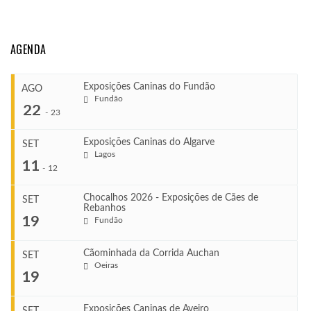
AGENDA
Exposições Caninas do Fundão
AGO
Fundão
22
-
23
Exposições Caninas do Algarve
SET
Lagos
...
11
-
12
Chocalhos 2026 - Exposições de Cães de
SET
Rebanhos
COMEÇA
...
19
Fundão
Ago 22, 2026
TERMINA
Ago 23, 2026
Cãominhada da Corrida Auchan
SET
COMEÇA
Oeiras
...
19
Set 11, 2026
VENUE
TERMINA
Fundão
Set 12, 2026
Exposições Caninas de Aveiro