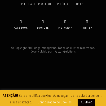
POLÍTICA DE PRIVACIDADE
|
POLÍTICA DE COOKIES
Oeiras
FACEBOOK
YOUTUBE
INSTAGRAM
TWITTER
© Copyright 2019 dogs-ptmagazine. Todos os direitos reservados.
Desenvolvido por
iFactorySolutions
ATENÇÃO!
Este site utiliza cookies. Ao navegar no site estará a consentir
a sua utilização.
Configuração de Cookies
ACEITAR