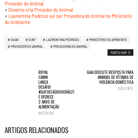
Provedor do Animal
»
Governo cria Provedor do Animal
»
Laurentina Pedroso vai ser Provedora do Animal no Ministério
do Ambiente
DGAV
ICNF
LAURENTINA PEDROSO
MINISTÉRIO DO AMBIENTE
PROVEDOR DO ANIMAL
PROVEDORA DO ANIMAL
PARTILHAR
ROYAL
GAIA DISCUTE RESPOSTA PARA
CANIN
ANIMAIS DE VÍTIMAS DE
LANÇA
VIOLÊNCIA DOMÉSTICA
DESAFIO
SEGUINTE
#GATOECÃODOVERÃO21
E OFERECE
2 ANOS DE
ALIMENTAÇÃO
ANTERIOR
ARTIGOS RELACIONADOS