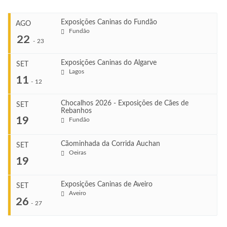
Exposições Caninas do Fundão
AGO
Fundão
22
-
23
Exposições Caninas do Algarve
SET
Lagos
...
11
-
12
Chocalhos 2026 - Exposições de Cães de
SET
Rebanhos
COMEÇA
...
19
Fundão
Ago 22, 2026
TERMINA
Ago 23, 2026
Cãominhada da Corrida Auchan
SET
COMEÇA
Oeiras
...
19
Set 11, 2026
VENUE
TERMINA
Fundão
Set 12, 2026
Exposições Caninas de Aveiro
SET
COMEÇA
Aveiro
26
Set 19, 2026
-
27
VENUE
TERMINA
Lagos
Set 19, 2026