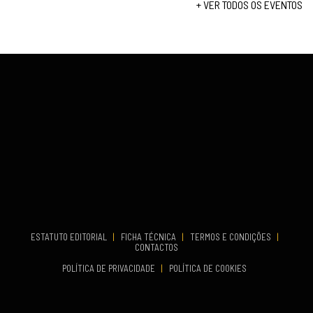
+ VER TODOS OS EVENTOS
...
VENUE
Fundão
COMEÇA
Set 26, 2026
TERMINA
Set 27, 2026
...
VENUE
Aveiro
COMEÇA
Set 19, 2026
TERMINA
Set 19, 2026
ESTATUTO EDITORIAL
|
FICHA TÉCNICA
|
TERMOS E CONDIÇÕES
|
CONTACTOS
VENUE
POLÍTICA DE PRIVACIDADE
|
POLÍTICA DE COOKIES
Oeiras