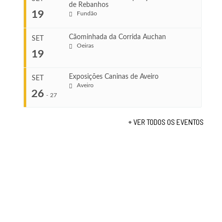
de Rebanhos
COMEÇA
...
19
Fundão
Ago 22, 2026
TERMINA
Ago 23, 2026
Cãominhada da Corrida Auchan
SET
COMEÇA
Oeiras
19
Set 11, 2026
...
VENUE
TERMINA
Fundão
Set 12, 2026
Exposições Caninas de Aveiro
SET
Aveiro
26
COMEÇA
-
27
VENUE
Set 19, 2026
Lagos
TERMINA
+ VER TODOS OS EVENTOS
Set 19, 2026
...
VENUE
Fundão
COMEÇA
Set 26, 2026
TERMINA
Set 27, 2026
...
VENUE