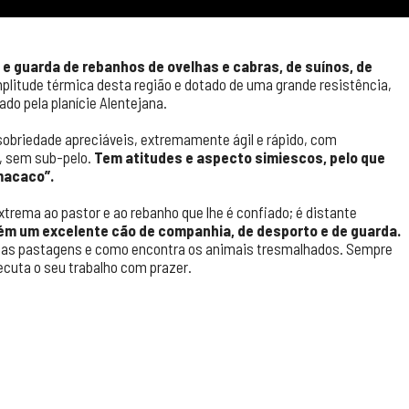
o e guarda de rebanhos de ovelhas e cabras, de suínos, de
litude térmica desta região e dotado de uma grande resistência,
ado pela planície Alentejana.
sobriedade apreciáveis, extremamente ágil e rápido, com
a, sem sub-pelo.
Tem atitudes e aspecto simiescos, pelo que
macaco”.
trema ao pastor e ao rebanho que lhe é confiado; é distante
ém um excelente cão de companhia, de desporto e de guarda.
nas pastagens e como encontra os animais tresmalhados. Sempre
ecuta o seu trabalho com prazer.