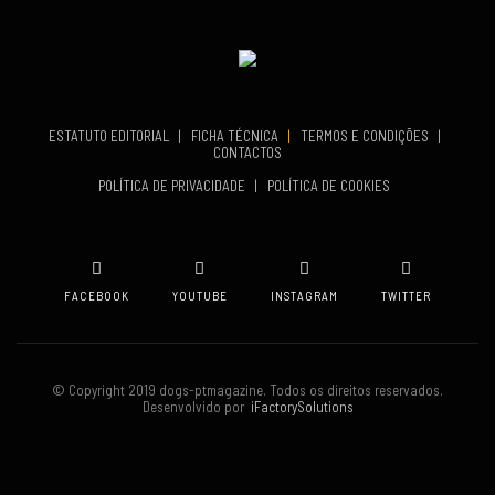
Fundão
TERMINA
Set 19, 2026
VENUE
Oeiras
ESTATUTO EDITORIAL
|
FICHA TÉCNICA
|
TERMOS E CONDIÇÕES
|
CONTACTOS
POLÍTICA DE PRIVACIDADE
|
POLÍTICA DE COOKIES
FACEBOOK
YOUTUBE
INSTAGRAM
TWITTER
© Copyright 2019 dogs-ptmagazine. Todos os direitos reservados.
Desenvolvido por
iFactorySolutions