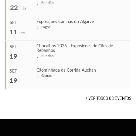
Fundão
COMEÇA
22
-
23
Ago 8, 2026
TERMINA
Exposições Caninas do Algarve
SET
Ago 8, 2026
Lagos
...
11
-
12
VENUE
Leça do Balio
Chocalhos 2026 - Exposições de Cães de
SET
Rebanhos
COMEÇA
...
19
Fundão
Ago 22, 2026
TERMINA
Ago 23, 2026
Cãominhada da Corrida Auchan
SET
COMEÇA
Oeiras
...
19
Set 11, 2026
VENUE
TERMINA
Fundão
Set 12, 2026
+ VER TODOS OS EVENTOS
COMEÇA
Set 19, 2026
VENUE
...
TERMINA
Lagos
Set 19, 2026
COMEÇA
VENUE
Set 19, 2026