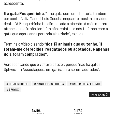
acrescenta.
E a gata Pesqueirinha
, “uma gata com uma historia também
por contar”, diz Manuel Luís Goucha enquanto mostra um vídeo
desta. “A Pesqueirinha foi alimentada a biberão. A mãe morreu
atropelada, o irmão também não resistiu, e nós ficámos com a
gata que agora anda por toda a herdade”, explica.
Termina o vídeo dizendo
“dos 13 animais que eu tenho, 11
foram-me oferecidos, resgatados ou adotados, e apenas
dois foram comprados”
.
Acrescentando que o voltava a fazer, porque “não há gatos
Sphynx em Associações, em gatis, para serem adotados”.
BORDER COLLIE
MANUEL LUÍS GOUCHA
RAFEIRO DO ALENTEJO
SPHYNX
PARTILHAR
TAVIRA
GUESS