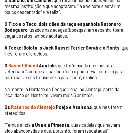
O Sancho, um Caniche,
que foi abandonado duas vezes na
mesma instituição e que adoptaram, “já é velhote e está um
pouco desdentado” e “é feliz”.
O Tico e o Teco, dois cães da raça espanhola Ratonero
Bodeguero
, usados nas adegas (bodegas, em espanhol) para
caçar os ratos, ambos adotados.
A Teckel Bolota, o Jack Russel Terrier Syrah e o Monty
, que
lhes foram oferecidos.
O
Basset Hound
Anatole
, que foi “deixado num hospital
veterinário”, porque a sua dona “não o podia levar com ela para
outro país e nós trouxemo-lo para casa”, explica.
No monte, a Herdade da Pesqueirinha, no Alentejo, perto da
localidade de Monforte, vivem mais 5 animais.
Os
Rafeiros do Alentejo
Poejo e Azeitona
, que lhes foram
oferecidos.
“Temos ainda
a Uva e a Pimenta
, duas cadelas que haviam
sido abandonadas e que, portanto, foram resgatadas”,