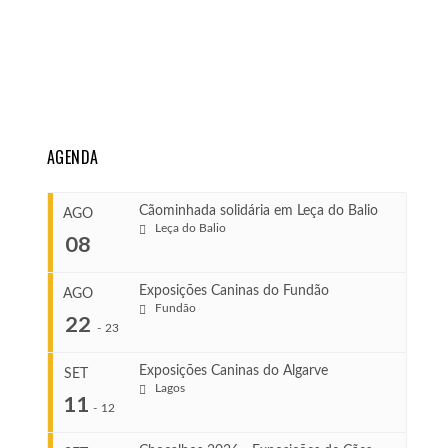
AGENDA
Cãominhada solidária em Leça do Balio
AGO
Leça do Balio
08
Exposições Caninas do Fundão
AGO
Fundão
COMEÇA
22
-
23
Ago 8, 2026
TERMINA
Exposições Caninas do Algarve
SET
Ago 8, 2026
Lagos
...
11
-
12
VENUE