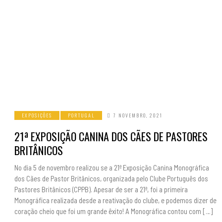
EXPOSIÇÕES
PORTUGAL
7 NOVEMBRO, 2021
21ª EXPOSIÇÃO CANINA DOS CÃES DE PASTORES
BRITÂNICOS
No dia 5 de novembro realizou se a 21ª Exposição Canina Monográfica
dos Cães de Pastor Britânicos, organizada pelo Clube Português dos
Pastores Britânicos (CPPB). Apesar de ser a 21ª, foi a primeira
Monográfica realizada desde a reativação do clube, e podemos dizer de
coração cheio que foi um grande êxito! A Monográfica contou com […]