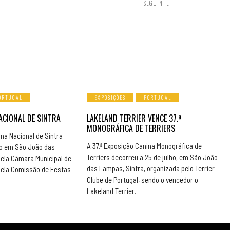
SEGUINTE
ORTUGAL
EXPOSIÇÕES
PORTUGAL
ACIONAL DE SINTRA
LAKELAND TERRIER VENCE 37.ª
MONOGRÁFICA DE TERRIERS
ina Nacional de Sintra
A 37.ª Exposição Canina Monográfica de
ho em São João das
Terriers decorreu a 25 de julho, em São João
ela Câmara Municipal de
das Lampas, Sintra, organizada pelo Terrier
pela Comissão de Festas
Clube de Portugal, sendo o vencedor o
.
Lakeland Terrier.