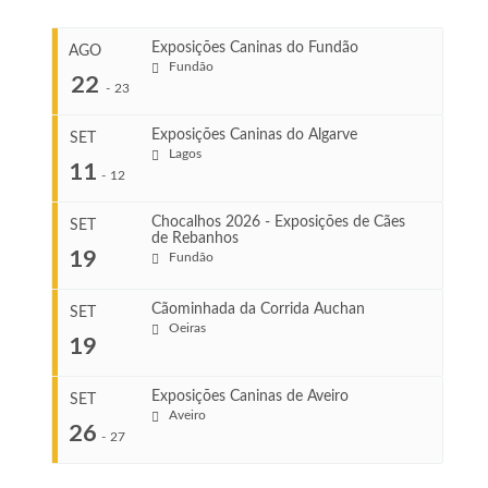
Exposições Caninas do Fundão
AGO
Fundão
22
-
23
Exposições Caninas do Algarve
SET
Lagos
...
11
-
12
Chocalhos 2026 - Exposições de Cães
SET
de Rebanhos
COMEÇA
...
19
Fundão
Ago 22, 2026
TERMINA
Ago 23, 2026
Cãominhada da Corrida Auchan
SET
COMEÇA
Oeiras
19
Set 11, 2026
...
VENUE
TERMINA
Fundão
Set 12, 2026
Exposições Caninas de Aveiro
SET
Aveiro
26
COMEÇA
-
27
VENUE
...
Set 19, 2026
Lagos
TERMINA