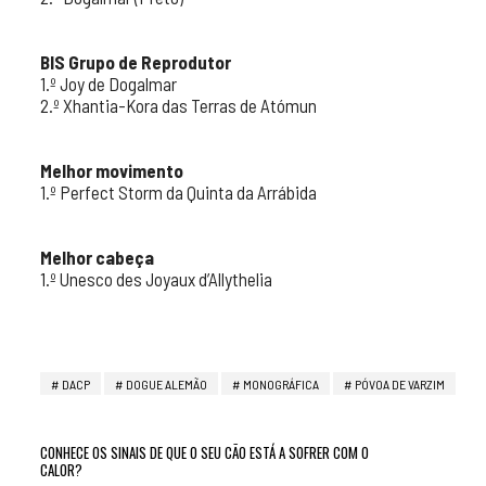
BIS Grupo de Reprodutor
1.º Joy de Dogalmar
2.º Xhantia-Kora das Terras de Atómun
Melhor movimento
1.º Perfect Storm da Quinta da Arrábida
Melhor cabeça
1.º Unesco des Joyaux d’Allythelia
DACP
DOGUE ALEMÃO
MONOGRÁFICA
PÓVOA DE VARZIM
CONHECE OS SINAIS DE QUE O SEU CÃO ESTÁ A SOFRER COM O
CALOR?