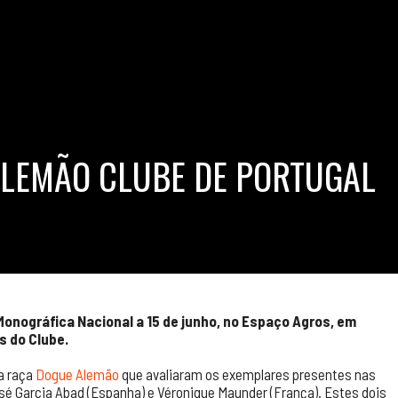
LEMÃO CLUBE DE PORTUGAL
Monográfica Nacional a 15 de junho, no Espaço Agros, em
s do Clube.
a raça
Dogue Alemão
que avaliaram os exemplares presentes nas
sé Garcia Abad (Espanha) e Véronique Maunder (França). Estes dois