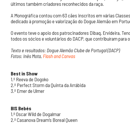
últimos também criadores reconhecidos da raça.
A Monográfica contou com 63 cães inscritos em várias Classes 
dedicado à promoção e valorização do Dogue Alemão em Portuga
O evento teve o apoio dos patrocinadores Dibaq, Ervideira, T
todos os sócios e voluntários do DACP, que contribuíram para 
Texto e resultados: Dogue Alemão Clube de Portugal (DACP)
Fotos: Inês Mota,
Flash and Canvas
Best in Show
1.º Reeva de Dogoko
2.º Perfect Storm da Quinta da Arrábida
3.º Emer de Ulmer
BIS Bebés
1.º Oscar Wild de Dogalmar
2.º Casanova Dream’s Boreal Queen