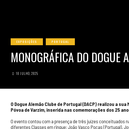
EXPOSIÇÕES
PORTUGAL
MONOGRÁFICA DO DOGUE A
10 JULHO, 2025
O Dogue Alemão Clube de Portugal (DACP) realizou a sua 
Póvoa de Varzim, inserida nas comemorações dos 25 ano
O evento contou com a presença de três juízes conceituados n
diferentes Classes em ringue: João Vasco Poças (Portugal), Jo