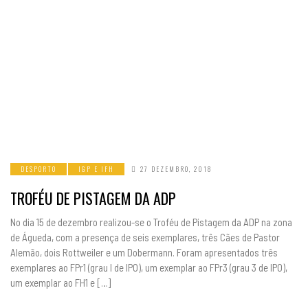
DESPORTO
IGP E IFH
27 DEZEMBRO, 2018
TROFÉU DE PISTAGEM DA ADP
No dia 15 de dezembro realizou-se o Troféu de Pistagem da ADP na zona
de Águeda, com a presença de seis exemplares, três Cães de Pastor
Alemão, dois Rottweiler e um Dobermann. Foram apresentados três
exemplares ao FPr1 (grau I de IPO), um exemplar ao FPr3 (grau 3 de IPO),
um exemplar ao FH1 e […]