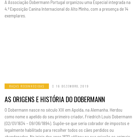
A Associação Dobermann Portugal organizou uma Especial integrada na
4.ª Exposição Canina Internacional do Alto Minho, com a presença de 14
exemplares.
RAÇAS RECONHECIDAS
16 DEZEMBRO, 2019
AS ORIGENS E HISTÓRIA DO DOBERMANN
O Dobermann nasce no século XIX em Apolda, na Alemanha. Herdou
como nome o apelido do seu primeiro criador, Friedrich Louis Dobermann
(02/01/1834 – 09/06/1894). Supõe-se que seria cobrador de impostos e
legalmente habilitado para recolher todos os cães perdidos ou
abandonados. No início dos anos 1870 utilizou na sua criação os animais