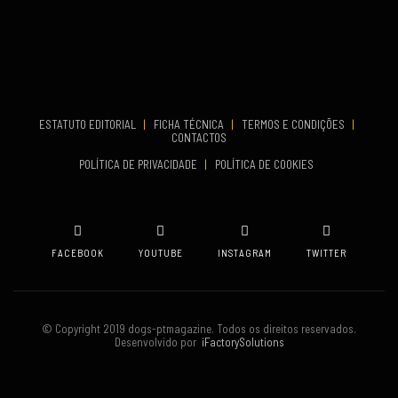
VENUE
Aveiro
COMEÇA
Set 19, 2026
TERMINA
Set 19, 2026
ESTATUTO EDITORIAL
|
FICHA TÉCNICA
|
TERMOS E CONDIÇÕES
|
CONTACTOS
VENUE
POLÍTICA DE PRIVACIDADE
|
POLÍTICA DE COOKIES
Oeiras
FACEBOOK
YOUTUBE
INSTAGRAM
TWITTER
© Copyright 2019 dogs-ptmagazine. Todos os direitos reservados.
Desenvolvido por
iFactorySolutions