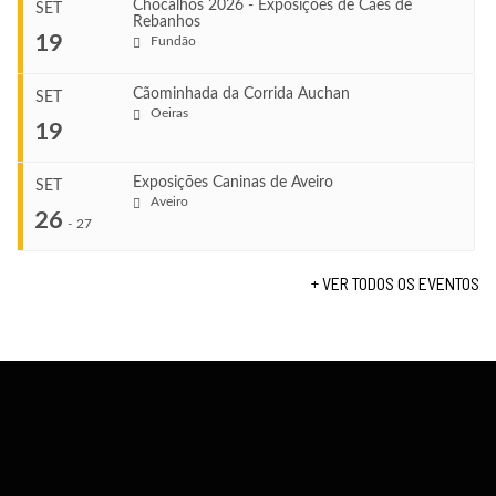
Chocalhos 2026 - Exposições de Cães de
SET
Rebanhos
COMEÇA
...
19
Fundão
Ago 22, 2026
TERMINA
Ago 23, 2026
Cãominhada da Corrida Auchan
SET
COMEÇA
Oeiras
...
19
Set 11, 2026
VENUE
TERMINA
Fundão
Set 12, 2026
Exposições Caninas de Aveiro
SET
COMEÇA
Aveiro
26
Set 19, 2026
-
27
VENUE
TERMINA
Lagos
Set 19, 2026
+ VER TODOS OS EVENTOS
...
VENUE
Fundão
COMEÇA
Set 26, 2026
TERMINA
Set 27, 2026
...