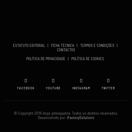
VENUE
Aveiro
COMEÇA
Set 19, 2026
TERMINA
Set 19, 2026
ESTATUTO EDITORIAL
|
FICHA TÉCNICA
|
TERMOS E CONDIÇÕES
|
CONTACTOS
VENUE
POLÍTICA DE PRIVACIDADE
|
POLÍTICA DE COOKIES
Oeiras
FACEBOOK
YOUTUBE
INSTAGRAM
TWITTER
© Copyright 2019 dogs-ptmagazine. Todos os direitos reservados.
Desenvolvido por
iFactorySolutions