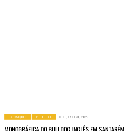
EXPOSIÇÕES
PORTUGAL
6 JANEIRO, 2023
MONOGRÁFICA DO BULLDOG INGLÊS EM SANTARÉM