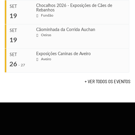
Chocalhos 2026 - Exposições de Cães de
SET
Rebanhos
COMEÇA
...
19
Fundão
Ago 22, 2026
TERMINA
Ago 23, 2026
Cãominhada da Corrida Auchan
SET
COMEÇA
Oeiras
...
19
Set 11, 2026
VENUE
TERMINA
Fundão
Set 12, 2026
Exposições Caninas de Aveiro
SET
COMEÇA
Aveiro
26
Set 19, 2026
-
27
VENUE
TERMINA
Lagos
Set 19, 2026
+ VER TODOS OS EVENTOS
...
VENUE
Fundão
COMEÇA
Set 26, 2026
TERMINA
Set 27, 2026
...