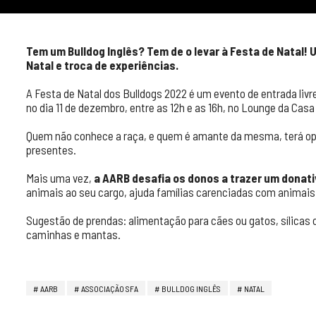
Tem um Bulldog Inglês? Tem de o levar à Festa de Natal! 
Natal e troca de experiências.
A Festa de Natal dos Bulldogs 2022 é um evento de entrada liv
no dia 11 de dezembro, entre as 12h e as 16h, no Lounge da Casa
Quem não conhece a raça, e quem é amante da mesma, terá opo
presentes.
Mais uma vez,
a AARB desafia os donos a trazer um donati
animais ao seu cargo, ajuda famílias carenciadas com animais 
Sugestão de prendas: alimentação para cães ou gatos, sílicas o
caminhas e mantas.
AARB
ASSOCIAÇÃO SFA
BULLDOG INGLÊS
NATAL