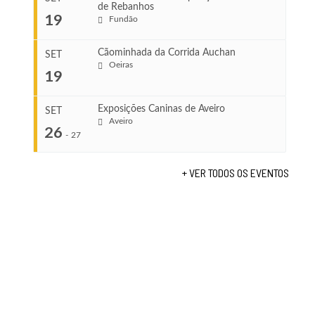
de Rebanhos
COMEÇA
...
19
Fundão
Ago 22, 2026
TERMINA
Ago 23, 2026
Cãominhada da Corrida Auchan
SET
COMEÇA
Oeiras
19
Set 11, 2026
...
VENUE
TERMINA
Fundão
Set 12, 2026
Exposições Caninas de Aveiro
SET
Aveiro
26
COMEÇA
-
27
VENUE
Set 19, 2026
Lagos
TERMINA
+ VER TODOS OS EVENTOS
Set 19, 2026
...
VENUE
Fundão
COMEÇA
Set 26, 2026
TERMINA
Set 27, 2026
...
VENUE