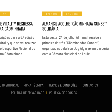
 IR?
EVENTOS
ONDE IR?
E VITALITY REGRESSA
ALMANCIL ACOLHE “CÃOMINHADA SUNSET”
UMA CÃOMINHADA
SOLIDÁRIA
rições para a 6.ª edição
Esta sexta, 24 de julho, Almancil recebe a
itality que se vai realizar
primeira de três “Cãominhadas Sunset”,
o Desportivo Nacional do
organizadas pela Iron Dog Algarve em parceria
 uma Cãominhada.
com a Câmara Municipal de Loulé.
UTO EDITORIAL
|
FICHA TÉCNICA
|
TERMOS E CONDIÇÕES
|
CONTACTOS
POLÍTICA DE PRIVACIDADE
|
POLÍTICA DE COOKIES