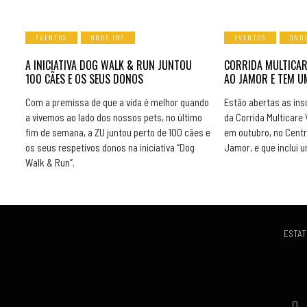
EVENTOS
ONDE IR?
EVENTOS
ONDE
A INICIATIVA DOG WALK & RUN JUNTOU
CORRIDA MULTICAR
100 CÃES E OS SEUS DONOS
AO JAMOR E TEM 
Com a premissa de que a vida é melhor quando
Estão abertas as insc
a vivemos ao lado dos nossos pets, no último
da Corrida Multicare V
fim de semana, a ZU juntou perto de 100 cães e
em outubro, no Centr
os seus respetivos donos na iniciativa “Dog
Jamor, e que inclui
Walk & Run”.
ESTAT