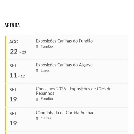
AGENDA
Exposições Caninas do Fundão
AGO
Fundão
22
-
23
Exposições Caninas do Algarve
SET
Lagos
...
11
-
12
Chocalhos 2026 - Exposições de Cães de
SET
Rebanhos
COMEÇA
...
19
Fundão
Ago 22, 2026
TERMINA
Ago 23, 2026
Cãominhada da Corrida Auchan
SET
COMEÇA
Oeiras
...
19
Set 11, 2026
VENUE
TERMINA
Fundão