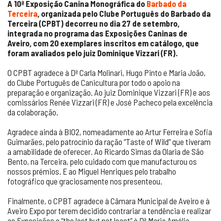
A 10ª Exposição Canina Monográfica do
Barbado da
Terceira
, organizada pelo Clube Português do Barbado da
Terceira (CPBT) decorreu no dia 27 de setembro,
integrada no programa das Exposições Caninas de
Aveiro, com 20 exemplares inscritos em catálogo, que
foram avaliados pelo juiz Dominique Vizzari (FR).
O CPBT agradece à Dª Carla Molinari, Hugo Pinto e Maria João,
do Clube Português de Canicultura por todo o apoio na
preparação e organização. Ao juiz Dominique Vizzari (FR) e aos
comissários Renée Vizzari (FR) e José Pacheco pela excelência
da colaboração.
Agradece ainda à BIO2, nomeadamente ao Artur Ferreira e Sofia
Guimarães, pelo patrocínio da ração “Taste of Wild” que tiveram
a amabilidade de oferecer. Ao Ricardo Simas da Olaria de São
Bento, na Terceira, pelo cuidado com que manufacturou os
nossos prémios. E ao Miguel Henriques pelo trabalho
fotográfico que graciosamente nos presenteou.
Finalmente, o CPBT agradece à Câmara Municipal de Aveiro e à
Aveiro Expo por terem decidido contrariar a tendência e realizar
as Exposições e “the last but not least” à Dª Maria Amélia