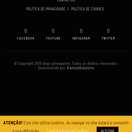
CONTACTOS
VENUE
POLÍTICA DE PRIVACIDADE
|
POLÍTICA DE COOKIES
Oeiras
FACEBOOK
YOUTUBE
INSTAGRAM
TWITTER
© Copyright 2019 dogs-ptmagazine. Todos os direitos reservados.
Desenvolvido por
iFactorySolutions
ATENÇÃO!
Este site utiliza cookies. Ao navegar no site estará a consentir
a sua utilização.
Configuração de Cookies
ACEITAR