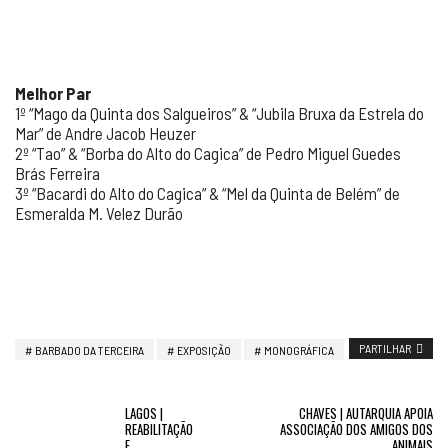
Melhor Par
1º “Mago da Quinta dos Salgueiros” & “Jubila Bruxa da Estrela do
Mar” de Andre Jacob Heuzer
2º “Tao” & “Borba do Alto do Cagica” de Pedro Miguel Guedes
Brás Ferreira
3º “Bacardi do Alto do Cagica” & “Mel da Quinta de Belém” de
Esmeralda M. Velez Durão
PARTILHAR
BARBADO DA TERCEIRA
EXPOSIÇÃO
MONOGRÁFICA
LAGOS |
CHAVES | AUTARQUIA APOIA
REABILITAÇÃO
ASSOCIAÇÃO DOS AMIGOS DOS
E
ANIMAIS