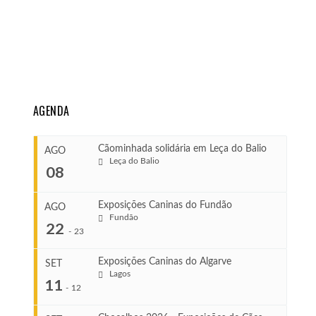
AGENDA
Cãominhada solidária em Leça do Balio
AGO
Leça do Balio
08
Exposições Caninas do Fundão
AGO
Fundão
COMEÇA
22
-
23
Ago 8, 2026
TERMINA
Exposições Caninas do Algarve
SET
Ago 8, 2026
Lagos
...
11
-
12
VENUE