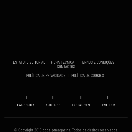
TERMINA
Set 27, 2026
...
VENUE
Aveiro
COMEÇA
Set 19, 2026
TERMINA
Set 19, 2026
ESTATUTO EDITORIAL
|
FICHA TÉCNICA
|
TERMOS E CONDIÇÕES
|
CONTACTOS
VENUE
POLÍTICA DE PRIVACIDADE
|
POLÍTICA DE COOKIES
Oeiras
FACEBOOK
YOUTUBE
INSTAGRAM
TWITTER
© Copyright 2019 dogs-ptmagazine. Todos os direitos reservados.