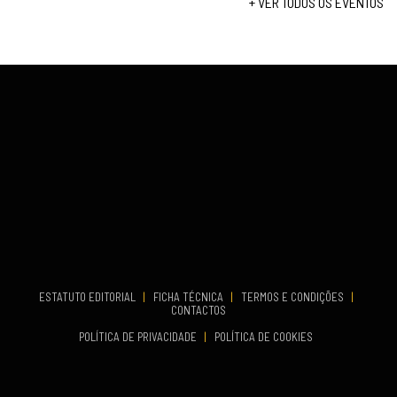
+ VER TODOS OS EVENTOS
...
VENUE
Fundão
COMEÇA
Set 26, 2026
TERMINA
Set 27, 2026
...
VENUE
Aveiro
COMEÇA
Set 19, 2026
TERMINA
Set 19, 2026
ESTATUTO EDITORIAL
|
FICHA TÉCNICA
|
TERMOS E CONDIÇÕES
|
CONTACTOS
VENUE
POLÍTICA DE PRIVACIDADE
|
POLÍTICA DE COOKIES
Oeiras