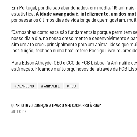
Em Portugal, por dia são abandonados, em média, 119 animais,
estatística.
A idade avançada é, infelizmente, um dos mot
por passar os últimos dias de vida longe de quem gostam, mui
“Campanhas como esta são fundamentais porque permitem sens
nosso dia a dia, no nosso crescimento e desenvolvimento e pa
sim um ato cruel, principalmente para um animal idoso que mui
instituição, fechado numa box”, refere Rodrigo Livreiro, presid
Para Edson Athayde, CEO e CCO da FCB Lisboa, “a Animalife d
estimação. Ficamos muito orgulhosos de, através da FCB Lisbo
ABANDONO
ANIMALIFE
FCB
QUANDO DEVO COMEÇAR A LEVAR O MEU CACHORRO À RUA?
ANTERIOR