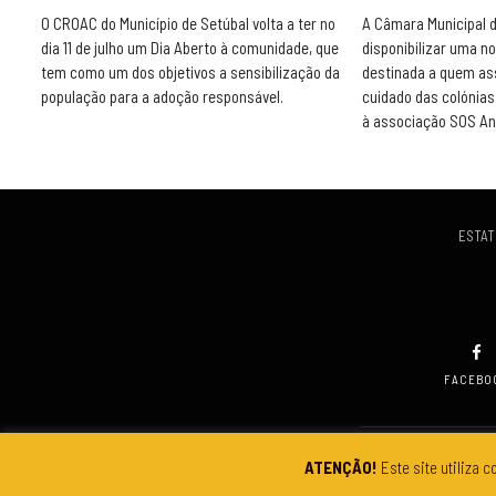
O CROAC do Município de Setúbal volta a ter no
A Câmara Municipal 
dia 11 de julho um Dia Aberto à comunidade, que
disponibilizar uma n
tem como um dos objetivos a sensibilização da
destinada a quem as
população para a adoção responsável.
cuidado das colónias 
à associação SOS An
ESTAT
FACEBO
ATENÇÃO!
Este site utiliza c
© Copyright 2019