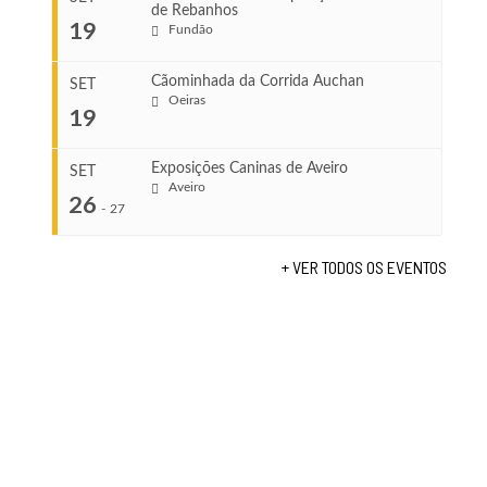
de Rebanhos
COMEÇA
...
19
Fundão
Ago 22, 2026
TERMINA
Ago 23, 2026
Cãominhada da Corrida Auchan
SET
COMEÇA
Oeiras
19
Set 11, 2026
...
VENUE
TERMINA
Fundão
Set 12, 2026
Exposições Caninas de Aveiro
SET
Aveiro
26
COMEÇA
-
27
VENUE
Set 19, 2026
Lagos
TERMINA
+ VER TODOS OS EVENTOS
Set 19, 2026
...
VENUE
Fundão
COMEÇA
Set 26, 2026
TERMINA
Set 27, 2026
...
VENUE