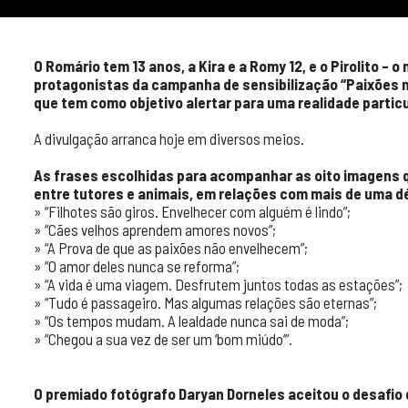
O Romário tem 13 anos, a Kira e a Romy 12, e o Pirolito – o
protagonistas da campanha de sensibilização “Paixões nã
que tem como objetivo alertar para uma realidade partic
A divulgação arranca hoje em diversos meios.
As frases escolhidas para acompanhar as oito imagens 
entre tutores e animais, em relações com mais de uma d
» “Filhotes são giros. Envelhecer com alguém é lindo”;
» “Cães velhos aprendem amores novos”;
» “A Prova de que as paixões não envelhecem”;
» “O amor deles nunca se reforma”;
» “A vida é uma viagem. Desfrutem juntos todas as estações”;
» “Tudo é passageiro. Mas algumas relações são eternas”;
» “Os tempos mudam. A lealdade nunca sai de moda”;
» “Chegou a sua vez de ser um ‘bom miúdo’”.
O premiado fotógrafo Daryan Dorneles aceitou o desafio 