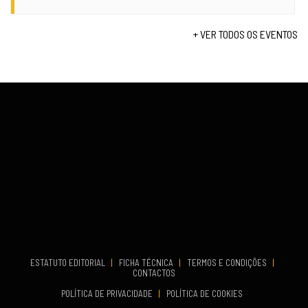
VENUE
TERMINA
Fundão
Set 12, 2026
+ VER TODOS OS EVENTOS
COMEÇA
Set 19, 2026
VENUE
TERMINA
Lagos
Set 19, 2026
VENUE
Fundão
...
COMEÇA
ESTATUTO EDITORIAL
|
FICHA TÉCNICA
|
TERMOS E CONDIÇÕES
|
Set 19, 2026
CONTACTOS
TERMINA
POLÍTICA DE PRIVACIDADE
|
POLÍTICA DE COOKIES
Set 19, 2026