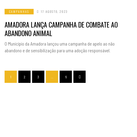
CAMPANHAS
17 AGOSTO, 2023
AMADORA LANÇA CAMPANHA DE COMBATE AO
ABANDONO ANIMAL
O Município da Amadora lançou uma campanha de apelo ao não
abandono e de sensibilização para uma adoção responsável.
1
2
3
…
6