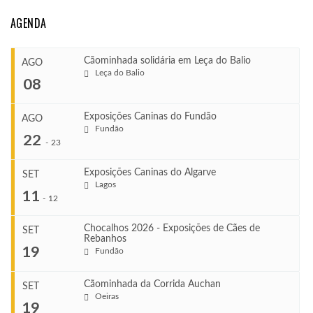
AGENDA
Cãominhada solidária em Leça do Balio
AGO
Leça do Balio
08
Exposições Caninas do Fundão
AGO
Fundão
COMEÇA
22
-
23
Ago 8, 2026
TERMINA
Exposições Caninas do Algarve
SET
Ago 8, 2026
Lagos
...
11
-
12
VENUE
Leça do Balio
Chocalhos 2026 - Exposições de Cães de
SET
Rebanhos
COMEÇA
...
19
Fundão
Ago 22, 2026
TERMINA
Ago 23, 2026
Cãominhada da Corrida Auchan
SET
COMEÇA
Oeiras
...
19
Set 11, 2026