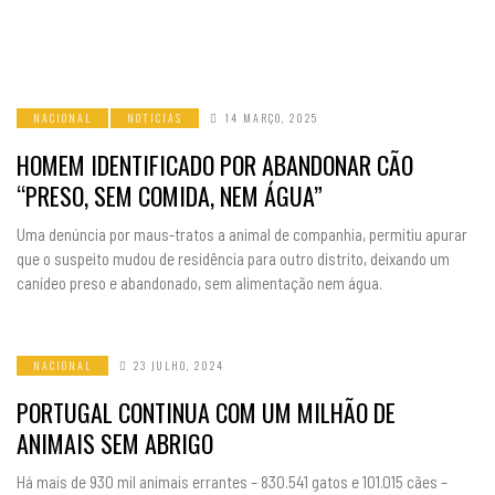
NACIONAL
NOTICIAS
14 MARÇO, 2025
HOMEM IDENTIFICADO POR ABANDONAR CÃO
“PRESO, SEM COMIDA, NEM ÁGUA”
Uma denúncia por maus-tratos a animal de companhia, permitiu apurar
que o suspeito mudou de residência para outro distrito, deixando um
canídeo preso e abandonado, sem alimentação nem água.
NACIONAL
23 JULHO, 2024
PORTUGAL CONTINUA COM UM MILHÃO DE
ANIMAIS SEM ABRIGO
Há mais de 930 mil animais errantes – 830.541 gatos e 101.015 cães –