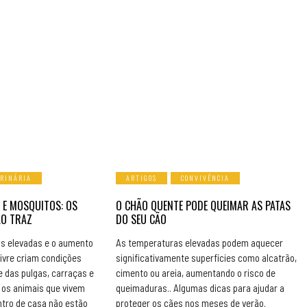
ERINÁRIA
ARTIGOS
CONVIVÊNCIA
 E MOSQUITOS: OS
O CHÃO QUENTE PODE QUEIMAR AS PATAS
ÃO TRAZ
DO SEU CÃO
s elevadas e o aumento
As temperaturas elevadas podem aquecer
livre criam condições
significativamente superfícies como alcatrão,
e das pulgas, carraças e
cimento ou areia, aumentando o risco de
os animais que vivem
queimaduras.. Algumas dicas para ajudar a
ntro de casa não estão
proteger os cães nos meses de verão.