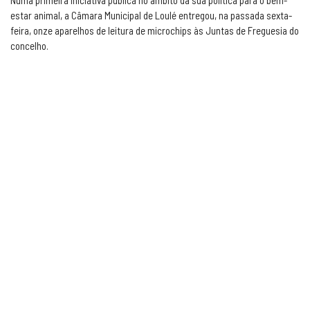
Numa primeira iniciativa pública no âmbito da sua política para o bem-
estar animal, a Câmara Municipal de Loulé entregou, na passada sexta-
feira, onze aparelhos de leitura de microchips às Juntas de Freguesia do
concelho.