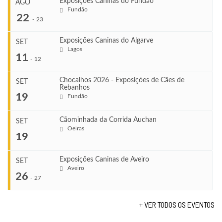
Exposições Caninas do Fundão
AGO
Fundão
22
-
23
Exposições Caninas do Algarve
SET
Lagos
...
11
-
12
Chocalhos 2026 - Exposições de Cães de
SET
Rebanhos
COMEÇA
...
19
Fundão
Ago 22, 2026
TERMINA
Ago 23, 2026
Cãominhada da Corrida Auchan
SET
COMEÇA
Oeiras
...
19
Set 11, 2026
VENUE
TERMINA
Fundão
Set 12, 2026
Exposições Caninas de Aveiro
SET
COMEÇA
Aveiro
26
Set 19, 2026
-
27
VENUE
TERMINA
Lagos
Set 19, 2026
+ VER TODOS OS EVENTOS
...