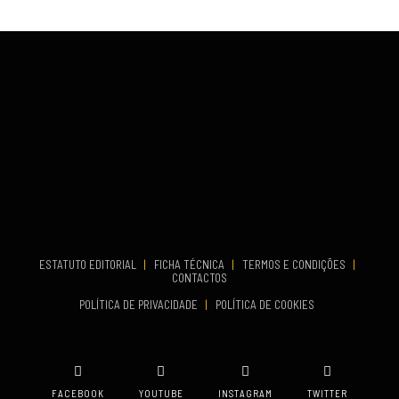
VENUE
Fundão
COMEÇA
Set 26, 2026
TERMINA
Set 27, 2026
...
VENUE
Aveiro
COMEÇA
Set 19, 2026
TERMINA
Set 19, 2026
ESTATUTO EDITORIAL
|
FICHA TÉCNICA
|
TERMOS E CONDIÇÕES
|
CONTACTOS
VENUE
POLÍTICA DE PRIVACIDADE
|
POLÍTICA DE COOKIES
Oeiras
FACEBOOK
YOUTUBE
INSTAGRAM
TWITTER