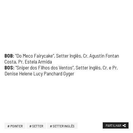
BOB:
“Do Meco Fairycake”, Setter Inglês, Cr. Agustin Fontan
Costa, Pr. Estela Armida
BOS:
“Sniper dos Filhos dos Ventos”, Setter Inglês, Cr. e Pr.
Denise Helene Lucy Panchard Gyger
PARTILHAR
POINTER
SETTER
SETTER INGLÊS