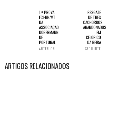
1.ª PROVA
RESGATE
FCI-BH/VT
DE TRÊS
DA
CACHORROS
ASSOCIAÇÃO
ABANDONADOS
DOBERMANN
EM
DE
CELORICO
PORTUGAL
DA BEIRA
ANTERIOR
SEGUINTE
ARTIGOS RELACIONADOS