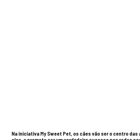
Na iniciativa My Sweet Pet, os cães vão ser o centro da
eles, e promete ser um verdadeiro sucesso nas redes soc