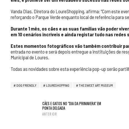
Vanda Dias, Diretora do LoureShopping, afirma: “Com este eve
reforçando o Parque Verde enquanto local de referência para 
Durante 1 mês, os cães e as suas famílias vão poder viver
em 10 cenários incríveis e ainda registar tudo nas redes 
Estes momentos fotográficos vão também contribuir par
entrada no evento e será depois entregue a instituições de res
Municipal de Loures.
Todas as novidades sobre esta experiência pop-up serão parti
DOG FRIENDLY
LOURESHOPPING
THE SWEET ART MUSEUM
CÃES E GATOS NO "DIA DA PRIMAVERA" EM
PONTA DELGADA
ANTERIOR