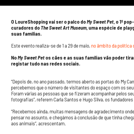
O LoureShopping vai ser o palco do
My Sweet Pet
, o 1º po
curadores do
The Sweet Art Museum
, uma espécie de play
suas famílias.
Este evento realiza-se de 1 a 29 de maio,
no âmbito da política
No
My Sweet Pet
os cães e as suas famílias vão poder tira
registar tudo nas redes sociais.
“Depois de, no ano passado, termos aberto as portas do My Can
percebemos que o número de visitantes do espaço com os seus
Foram várias as pessoas que se fizeram acompanhar pelos seu
fotografias”, referem Carla Santos e Hugo Silva, os fundadore
“Recebemos ainda, muitas mensagens de agradecimento onde p
pensar no assunto, e chegámos à conclusão de que tinha cheg
aos animais”, acrescentam.