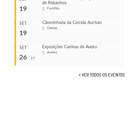
de Rebanhos
COMEÇA
...
19
Fundão
Ago 22, 2026
TERMINA
Ago 23, 2026
Cãominhada da Corrida Auchan
SET
COMEÇA
Oeiras
19
Set 11, 2026
...
VENUE
TERMINA
Fundão
Set 12, 2026
Exposições Caninas de Aveiro
SET
Aveiro
26
COMEÇA
-
27
VENUE
Set 19, 2026
Lagos
TERMINA
+ VER TODOS OS EVENTOS
Set 19, 2026
...
VENUE
Fundão
COMEÇA
Set 26, 2026
TERMINA
Set 27, 2026
...
VENUE