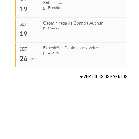
Rebanhos
COMEÇA
...
19
Fundão
Ago 22, 2026
TERMINA
Cãominhada da Corrida Auchan
Ago 23, 2026
SET
COMEÇA
Oeiras
19
Set 11, 2026
...
VENUE
TERMINA
Fundão
Exposições Caninas de Aveiro
Set 12, 2026
SET
Aveiro
26
COMEÇA
-
27
VENUE
Set 19, 2026
Lagos
TERMINA
+ VER TODOS OS EVENTOS
Set 19, 2026
...
VENUE
Fundão
COMEÇA
Set 26, 2026
TERMINA
Set 27, 2026
...
VENUE