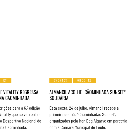
 IR?
EVENTOS
ONDE IR?
E VITALITY REGRESSA
ALMANCIL ACOLHE “CÃOMINHADA SUNSET”
UMA CÃOMINHADA
SOLIDÁRIA
rições para a 6.ª edição
Esta sexta, 24 de julho, Almancil recebe a
itality que se vai realizar
primeira de três “Cãominhadas Sunset”,
o Desportivo Nacional do
organizadas pela Iron Dog Algarve em parceria
 uma Cãominhada.
com a Câmara Municipal de Loulé.