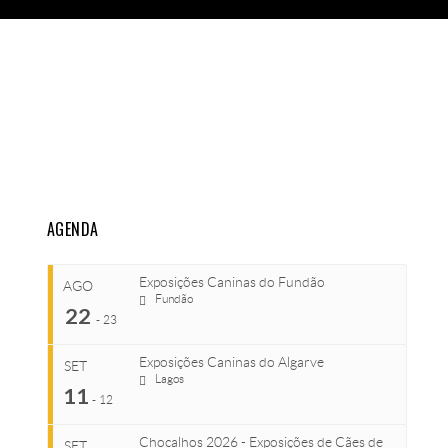
AGENDA
Exposições Caninas do Fundão
AGO
Fundão
22
-
23
Exposições Caninas do Algarve
SET
Lagos
...
11
-
12
Chocalhos 2026 - Exposições de Cães de
SET