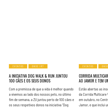
EVENTOS
ONDE IR?
EVENTOS
ONDE
A INICIATIVA DOG WALK & RUN JUNTOU
CORRIDA MULTICAR
100 CÃES E OS SEUS DONOS
AO JAMOR E TEM 
Com a premissa de que a vida é melhor quando
Estão abertas as insc
a vivemos ao lado dos nossos pets, no último
da Corrida Multicare V
fim de semana, a ZU juntou perto de 100 cães e
em outubro, no Centr
os seus respetivos donos na iniciativa “Dog
Jamor, e que inclui