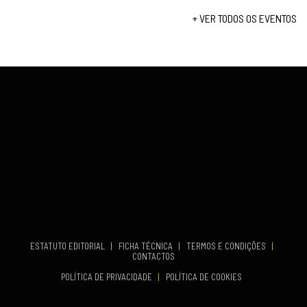
Fundão
Set 12, 2026
+ VER TODOS OS EVENTOS
COMEÇA
Set 19, 2026
VENUE
TERMINA
Lagos
Set 19, 2026
VENUE
Fundão
...
COMEÇA
ESTATUTO EDITORIAL
|
FICHA TÉCNICA
|
TERMOS E CONDIÇÕES
|
Set 19, 2026
CONTACTOS
TERMINA
POLÍTICA DE PRIVACIDADE
|
POLÍTICA DE COOKIES
Set 19, 2026