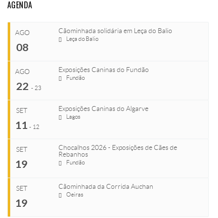
AGENDA
Cãominhada solidária em Leça do Balio
AGO
Leça do Balio
08
Exposições Caninas do Fundão
AGO
Fundão
COMEÇA
22
-
23
Ago 8, 2026
TERMINA
Exposições Caninas do Algarve
SET
Ago 8, 2026
Lagos
...
11
-
12
VENUE
Chocalhos 2026 - Exposições de Cães de
Leça do Balio
SET
Rebanhos
COMEÇA
...
19
Fundão
Ago 22, 2026
TERMINA
Cãominhada da Corrida Auchan
Ago 23, 2026
SET
COMEÇA
Oeiras
...
19
Set 11, 2026
VENUE
TERMINA