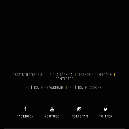
COMEÇA
Set 26, 2026
TERMINA
Set 27, 2026
...
VENUE
Aveiro
COMEÇA
Set 19, 2026
TERMINA
Set 19, 2026
ESTATUTO EDITORIAL
|
FICHA TÉCNICA
|
TERMOS E CONDIÇÕES
|
CONTACTOS
VENUE
POLÍTICA DE PRIVACIDADE
|
POLÍTICA DE COOKIES
Oeiras
FACEBOOK
YOUTUBE
INSTAGRAM
TWITTER