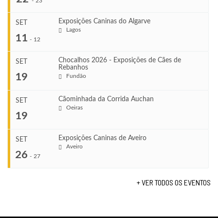
-
23
Exposições Caninas do Algarve
SET
Lagos
...
11
-
12
Chocalhos 2026 - Exposições de Cães de
SET
Rebanhos
COMEÇA
...
19
Fundão
Ago 22, 2026
TERMINA
Ago 23, 2026
Cãominhada da Corrida Auchan
SET
COMEÇA
Oeiras
...
19
Set 11, 2026
VENUE
TERMINA
Fundão
Set 12, 2026
Exposições Caninas de Aveiro
SET
COMEÇA
Aveiro
26
Set 19, 2026
-
27
VENUE
TERMINA
Lagos
Set 19, 2026
+ VER TODOS OS EVENTOS
...
VENUE
Fundão