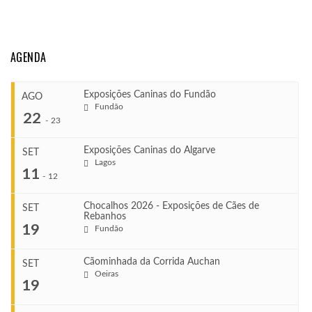
AGENDA
Exposições Caninas do Fundão
AGO
Fundão
22
-
23
Exposições Caninas do Algarve
SET
Lagos
...
11
-
12
Chocalhos 2026 - Exposições de Cães de
SET
Rebanhos
COMEÇA
...
19
Fundão
Ago 22, 2026
TERMINA
Ago 23, 2026
Cãominhada da Corrida Auchan
SET
COMEÇA
Oeiras
...
19
Set 11, 2026
VENUE
TERMINA
Fundão