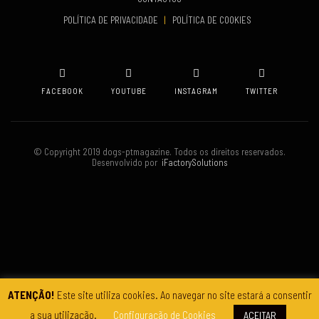
VENUE
POLÍTICA DE PRIVACIDADE
|
POLÍTICA DE COOKIES
Oeiras
FACEBOOK
YOUTUBE
INSTAGRAM
TWITTER
© Copyright 2019 dogs-ptmagazine. Todos os direitos reservados.
Desenvolvido por
iFactorySolutions
ATENÇÃO!
Este site utiliza cookies. Ao navegar no site estará a consentir
a sua utilização.
Configuração de Cookies
ACEITAR