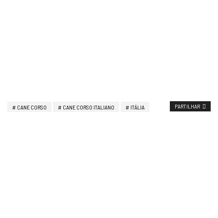
PARTILHAR
CANE CORSO
CANE CORSO ITALIANO
ITÁLIA