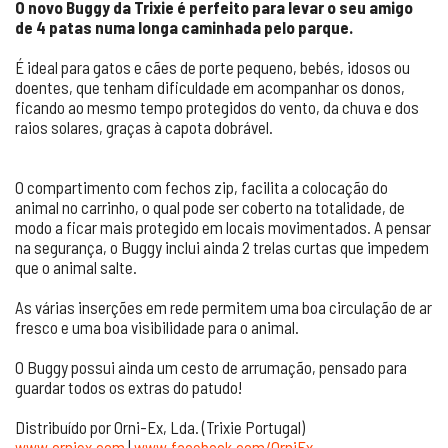
O novo Buggy da Trixie é perfeito para levar o seu amigo
de 4 patas numa longa caminhada pelo parque.
É ideal para gatos e cães de porte pequeno, bebés, idosos ou
doentes, que tenham dificuldade em acompanhar os donos,
ficando ao mesmo tempo protegidos do vento, da chuva e dos
raios solares, graças à capota dobrável.
O compartimento com fechos zip, facilita a colocação do
animal no carrinho, o qual pode ser coberto na totalidade, de
modo a ficar mais protegido em locais movimentados. A pensar
na segurança, o Buggy inclui ainda 2 trelas curtas que impedem
que o animal salte.
As várias inserções em rede permitem uma boa circulação de ar
fresco e uma boa visibilidade para o animal.
O Buggy possui ainda um cesto de arrumação, pensado para
guardar todos os extras do patudo!
Distribuído por Orni-Ex, Lda. (Trixie Portugal)
www.orniex.com
|
www.facebook.com/OrniEx