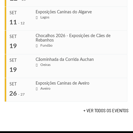
Exposições Caninas do Algarve
SET
Lagos
...
11
-
12
Chocalhos 2026 - Exposições de Cães de
SET
Rebanhos
COMEÇA
...
19
Fundão
Ago 22, 2026
TERMINA
Ago 23, 2026
Cãominhada da Corrida Auchan
SET
COMEÇA
Oeiras
...
19
Set 11, 2026
VENUE
TERMINA
Fundão
Set 12, 2026
Exposições Caninas de Aveiro
SET
COMEÇA
Aveiro
26
Set 19, 2026
-
27
VENUE
TERMINA
Lagos
Set 19, 2026
+ VER TODOS OS EVENTOS
...
VENUE
Fundão