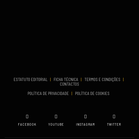
COMEÇA
Set 26, 2026
TERMINA
Set 27, 2026
...
VENUE
Aveiro
COMEÇA
Set 19, 2026
TERMINA
Set 19, 2026
ESTATUTO EDITORIAL
|
FICHA TÉCNICA
|
TERMOS E CONDIÇÕES
|
CONTACTOS
VENUE
POLÍTICA DE PRIVACIDADE
|
POLÍTICA DE COOKIES
Oeiras
FACEBOOK
YOUTUBE
INSTAGRAM
TWITTER