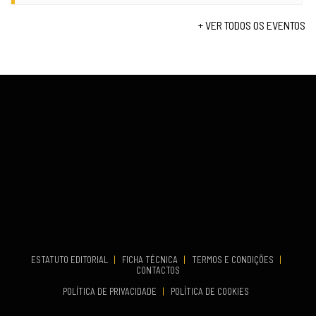
TERMINA
Fundão
Set 12, 2026
+ VER TODOS OS EVENTOS
COMEÇA
Set 19, 2026
VENUE
TERMINA
Lagos
Set 19, 2026
VENUE
Fundão
...
COMEÇA
ESTATUTO EDITORIAL
|
FICHA TÉCNICA
|
TERMOS E CONDIÇÕES
|
Set 19, 2026
CONTACTOS
TERMINA
POLÍTICA DE PRIVACIDADE
|
POLÍTICA DE COOKIES
Set 19, 2026