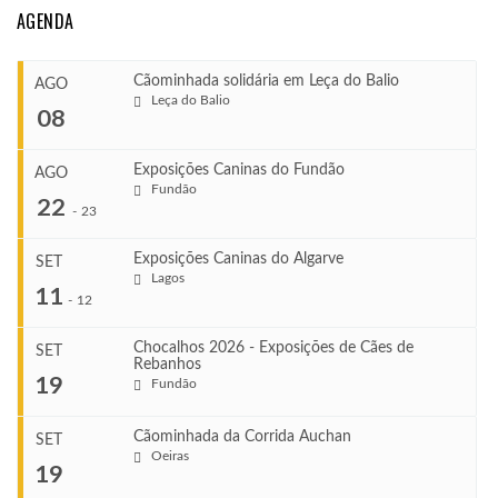
AGENDA
Cãominhada solidária em Leça do Balio
AGO
Leça do Balio
08
Exposições Caninas do Fundão
AGO
Fundão
COMEÇA
22
-
23
Ago 8, 2026
TERMINA
Exposições Caninas do Algarve
SET
Ago 8, 2026
Lagos
...
11
-
12
VENUE
Leça do Balio
Chocalhos 2026 - Exposições de Cães de
SET
Rebanhos
COMEÇA
...
19
Fundão
Ago 22, 2026
TERMINA
Ago 23, 2026
Cãominhada da Corrida Auchan
SET
COMEÇA
Oeiras
...
19
Set 11, 2026
VENUE