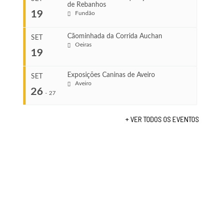
de Rebanhos
COMEÇA
...
19
Fundão
Ago 22, 2026
TERMINA
Ago 23, 2026
Cãominhada da Corrida Auchan
SET
COMEÇA
Oeiras
19
Set 11, 2026
...
VENUE
TERMINA
Fundão
Set 12, 2026
Exposições Caninas de Aveiro
SET
Aveiro
26
COMEÇA
-
27
VENUE
Set 19, 2026
Lagos
TERMINA
+ VER TODOS OS EVENTOS
Set 19, 2026
...
VENUE
Fundão
COMEÇA
Set 26, 2026
TERMINA
Set 27, 2026
...
VENUE