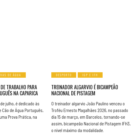
OVAS DE ÁGUA
DESPORTO
IGP E IFH
 DE TRABALHO PARA
TREINADOR ALGARVIO É BICAMPEÃO
UGUÊS NA CAPARICA
NACIONAL DE PISTAGEM
de julho, é dedicado às
O treinador algarvio João Paulino venceu o
e Cão de Água Português,
Troféu Ernesto Magalhães 2026, no passado
ma Prova Prática, na
dia 15 de março, em Barcelos, tornando-se
assim, bicampeão Nacional de Pistagem IFH3,
o nível máximo da modalidade.