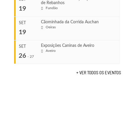
de Rebanhos
COMEÇA
...
19
Fundão
Ago 22, 2026
TERMINA
Ago 23, 2026
Cãominhada da Corrida Auchan
SET
COMEÇA
Oeiras
19
Set 11, 2026
...
VENUE
TERMINA
Fundão
Set 12, 2026
Exposições Caninas de Aveiro
SET
Aveiro
26
COMEÇA
-
27
VENUE
Set 19, 2026
Lagos
TERMINA
+ VER TODOS OS EVENTOS
Set 19, 2026
...
VENUE
Fundão
COMEÇA
Set 26, 2026
TERMINA
Set 27, 2026
...
VENUE