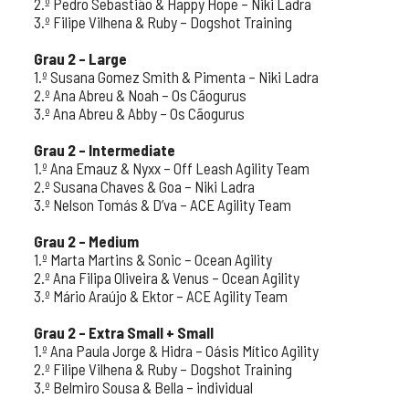
2.º Pedro Sebastião & Happy Hope – Niki Ladra
3.º Filipe Vilhena & Ruby – Dogshot Training
Grau 2 – Large
1.º Susana Gomez Smith & Pimenta – Niki Ladra
2.º Ana Abreu & Noah – Os Cãogurus
3.º Ana Abreu & Abby – Os Cãogurus
Grau 2 – Intermediate
1.º Ana Emauz & Nyxx – Off Leash Agility Team
2.º Susana Chaves & Goa – Niki Ladra
3.º Nelson Tomás & D’va – ACE Agility Team
Grau 2 – Medium
1.º Marta Martins & Sonic – Ocean Agility
2.º Ana Filipa Oliveira & Venus – Ocean Agility
3.º Mário Araújo & Ektor – ACE Agility Team
Grau 2 – Extra Small + Small
1.º Ana Paula Jorge & Hidra – Oásis Mítico Agility
2.º Filipe Vilhena & Ruby – Dogshot Training
3.º Belmiro Sousa & Bella – individual