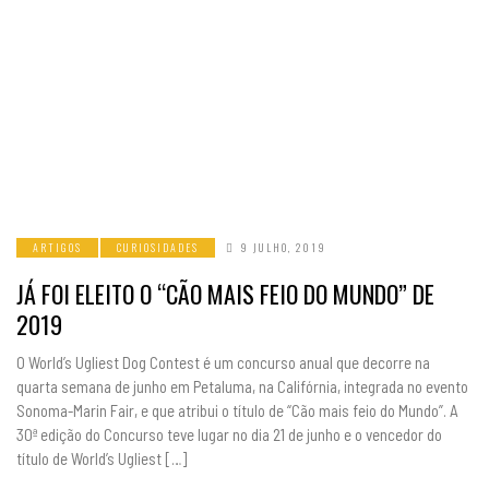
ARTIGOS
CURIOSIDADES
9 JULHO, 2019
JÁ FOI ELEITO O “CÃO MAIS FEIO DO MUNDO” DE
2019
O World’s Ugliest Dog Contest é um concurso anual que decorre na
quarta semana de junho em Petaluma, na Califórnia, integrada no evento
Sonoma-Marin Fair, e que atribui o título de “Cão mais feio do Mundo”. A
30ª edição do Concurso teve lugar no dia 21 de junho e o vencedor do
título de World’s Ugliest […]