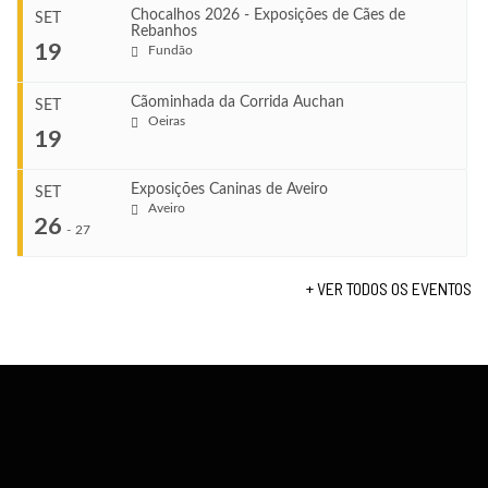
Chocalhos 2026 - Exposições de Cães de
SET
Rebanhos
COMEÇA
...
19
Fundão
Ago 22, 2026
TERMINA
Ago 23, 2026
Cãominhada da Corrida Auchan
SET
COMEÇA
Oeiras
...
19
Set 11, 2026
VENUE
TERMINA
Fundão
Set 12, 2026
Exposições Caninas de Aveiro
SET
COMEÇA
Aveiro
26
Set 19, 2026
-
27
VENUE
TERMINA
Lagos
Set 19, 2026
+ VER TODOS OS EVENTOS
...
VENUE
Fundão
COMEÇA
Set 26, 2026
TERMINA
Set 27, 2026
...