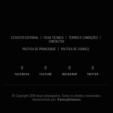
VENUE
Aveiro
COMEÇA
Set 19, 2026
TERMINA
Set 19, 2026
ESTATUTO EDITORIAL
|
FICHA TÉCNICA
|
TERMOS E CONDIÇÕES
|
CONTACTOS
VENUE
POLÍTICA DE PRIVACIDADE
|
POLÍTICA DE COOKIES
Oeiras
FACEBOOK
YOUTUBE
INSTAGRAM
TWITTER
© Copyright 2019 dogs-ptmagazine. Todos os direitos reservados.
Desenvolvido por
iFactorySolutions