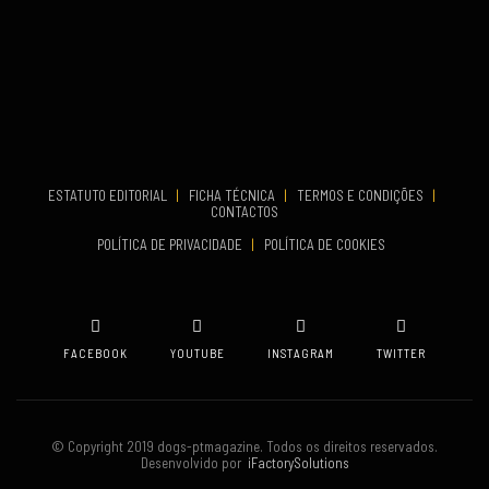
...
VENUE
Aveiro
COMEÇA
Set 19, 2026
TERMINA
Set 19, 2026
ESTATUTO EDITORIAL
|
FICHA TÉCNICA
|
TERMOS E CONDIÇÕES
|
CONTACTOS
VENUE
POLÍTICA DE PRIVACIDADE
|
POLÍTICA DE COOKIES
Oeiras
FACEBOOK
YOUTUBE
INSTAGRAM
TWITTER
© Copyright 2019 dogs-ptmagazine. Todos os direitos reservados.
Desenvolvido por
iFactorySolutions