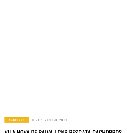
NACIONAL
21 NOVEMBRO, 2019
VILA NOVA DE PAIVA | GNR RESGATA CACHORROS