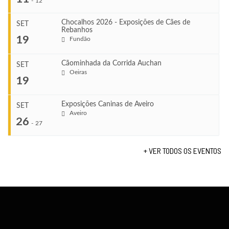
-
12
Chocalhos 2026 - Exposições de Cães de
SET
Rebanhos
COMEÇA
...
19
Fundão
Ago 22, 2026
TERMINA
Ago 23, 2026
Cãominhada da Corrida Auchan
SET
COMEÇA
Oeiras
...
19
Set 11, 2026
VENUE
TERMINA
Fundão
Set 12, 2026
Exposições Caninas de Aveiro
SET
COMEÇA
Aveiro
26
Set 19, 2026
-
27
VENUE
TERMINA
Lagos
Set 19, 2026
+ VER TODOS OS EVENTOS
...
VENUE
Fundão
COMEÇA
Set 26, 2026
TERMINA
Set 27, 2026