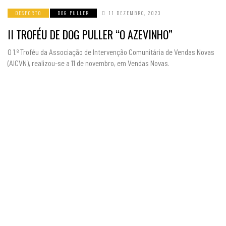
DESPORTO
DOG PULLER
11 DEZEMBRO, 2023
II TROFÉU DE DOG PULLER “O AZEVINHO”
O 1.º Troféu da Associação de Intervenção Comunitária de Vendas Novas
(AICVN), realizou-se a 11 de novembro, em Vendas Novas.