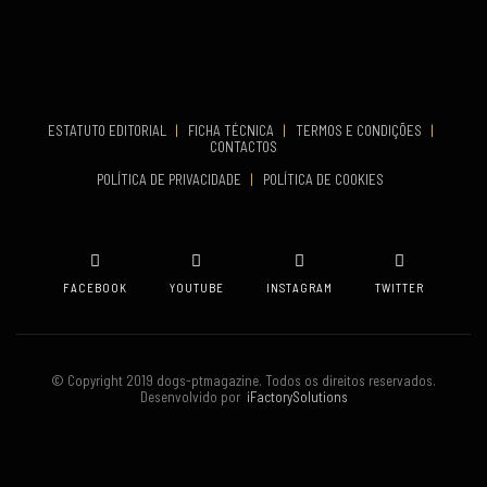
Aveiro
COMEÇA
Set 19, 2026
TERMINA
Set 19, 2026
ESTATUTO EDITORIAL
|
FICHA TÉCNICA
|
TERMOS E CONDIÇÕES
|
CONTACTOS
VENUE
POLÍTICA DE PRIVACIDADE
|
POLÍTICA DE COOKIES
Oeiras
FACEBOOK
YOUTUBE
INSTAGRAM
TWITTER
© Copyright 2019 dogs-ptmagazine. Todos os direitos reservados.
Desenvolvido por
iFactorySolutions