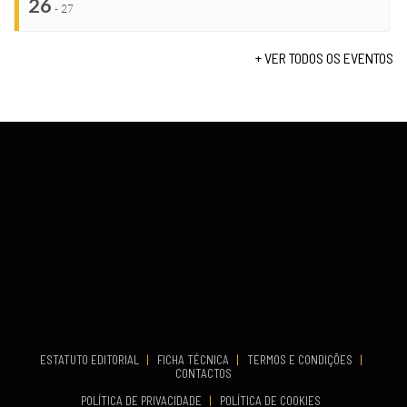
26
Set 19, 2026
-
27
VENUE
TERMINA
Lagos
Set 19, 2026
+ VER TODOS OS EVENTOS
...
VENUE
Fundão
COMEÇA
Set 26, 2026
TERMINA
Set 27, 2026
...
VENUE
Aveiro
COMEÇA
Set 19, 2026
TERMINA
Set 19, 2026
ESTATUTO EDITORIAL
|
FICHA TÉCNICA
|
TERMOS E CONDIÇÕES
|
CONTACTOS
VENUE
POLÍTICA DE PRIVACIDADE
|
POLÍTICA DE COOKIES
Oeiras