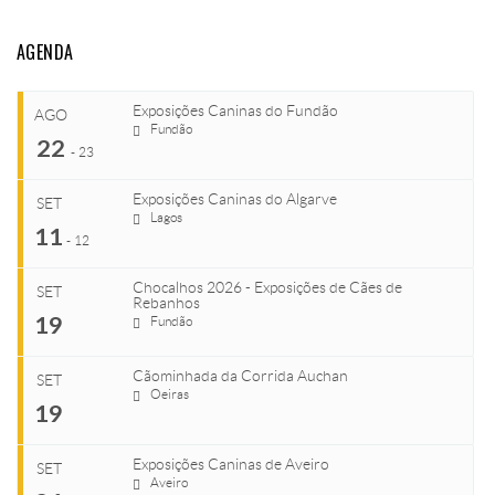
AGENDA
Exposições Caninas do Fundão
AGO
Fundão
22
-
23
Exposições Caninas do Algarve
SET
Lagos
...
11
-
12
Chocalhos 2026 - Exposições de Cães de
SET
Rebanhos
COMEÇA
...
19
Fundão
Ago 22, 2026
TERMINA
Cãominhada da Corrida Auchan
Ago 23, 2026
SET
COMEÇA
Oeiras
...
19
Set 11, 2026
VENUE
TERMINA
Fundão
Exposições Caninas de Aveiro
Set 12, 2026
SET
COMEÇA
Aveiro