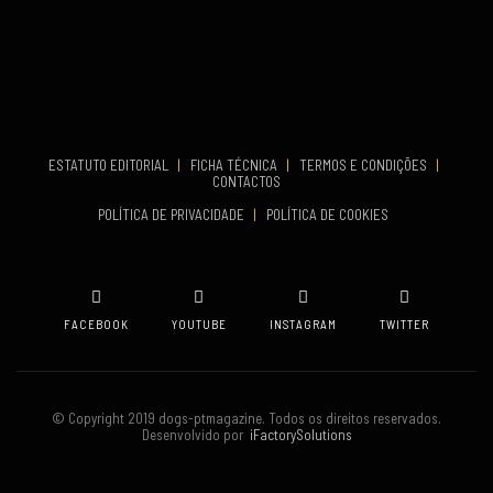
VENUE
Aveiro
COMEÇA
Set 19, 2026
TERMINA
Set 19, 2026
ESTATUTO EDITORIAL
|
FICHA TÉCNICA
|
TERMOS E CONDIÇÕES
|
CONTACTOS
VENUE
POLÍTICA DE PRIVACIDADE
|
POLÍTICA DE COOKIES
Oeiras
FACEBOOK
YOUTUBE
INSTAGRAM
TWITTER
© Copyright 2019 dogs-ptmagazine. Todos os direitos reservados.
Desenvolvido por
iFactorySolutions