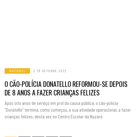
NACIONAL
28 OUTUBRO, 2022
O CÃO-POLÍCIA DONATELLO REFORMOU-SE DEPOIS
DE 8 ANOS A FAZER CRIANÇAS FELIZES
Após oito anos de serviço em prol da causa pública, o cão-polícia
“Donatello” termina, como começou, a sua atividade operacional, a fazer
crianças felizes, desta vez no Centro Escolar da Nazaré.