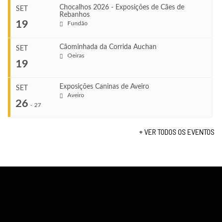
Chocalhos 2026 - Exposições de Cães de
SET
Rebanhos
COMEÇA
...
19
Fundão
Ago 22, 2026
TERMINA
Ago 23, 2026
Cãominhada da Corrida Auchan
SET
COMEÇA
Oeiras
...
19
Set 11, 2026
VENUE
TERMINA
Fundão
Set 12, 2026
Exposições Caninas de Aveiro
SET
COMEÇA
Aveiro
26
Set 19, 2026
-
27
VENUE
TERMINA
Lagos
Set 19, 2026
+ VER TODOS OS EVENTOS
...
VENUE
Fundão
COMEÇA
Set 26, 2026
TERMINA
Set 27, 2026
...