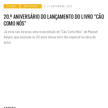
LIVROS
NOVIDADES
11 NOVEMBRO, 2022
20.º ANIVERSÁRIO DO LANÇAMENTO DO LIVRO “CÃO
COMO NÓS”
Já está nas livrarias uma nova edição de “Cão Como Nós”, de Manuel
Alegre, que assinala os 20 anos desse livro tão especial na obra do
autor.