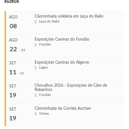
AGENDA
Cãominhada solidária em Leça do Balio
AGO
Leça do Balio
08
Exposições Caninas do Fundão
AGO
Fundão
COMEÇA
22
-
23
Ago 8, 2026
TERMINA
Exposições Caninas do Algarve
SET
Ago 8, 2026
Lagos
...
11
-
12
VENUE
Leça do Balio
Chocalhos 2026 - Exposições de Cães de
SET
Rebanhos
COMEÇA
...
19
Fundão
Ago 22, 2026
TERMINA
Ago 23, 2026
Cãominhada da Corrida Auchan
SET
COMEÇA
Oeiras
...
19
Set 11, 2026
VENUE
TERMINA
Fundão