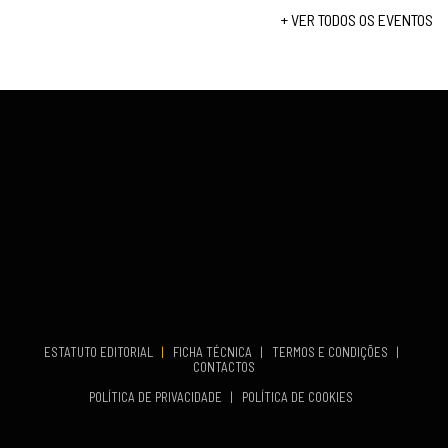
Set 12, 2026
+ VER TODOS OS EVENTOS
COMEÇA
Set 19, 2026
VENUE
TERMINA
Lagos
Set 19, 2026
VENUE
Fundão
...
COMEÇA
ESTATUTO EDITORIAL
|
FICHA TÉCNICA
|
TERMOS E CONDIÇÕES
|
Set 19, 2026
CONTACTOS
TERMINA
POLÍTICA DE PRIVACIDADE
|
POLÍTICA DE COOKIES
Set 19, 2026