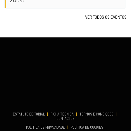
26
Set 19, 2026
-
27
VENUE
TERMINA
Lagos
Set 19, 2026
+ VER TODOS OS EVENTOS
...
VENUE
Fundão
COMEÇA
Set 26, 2026
TERMINA
Set 27, 2026
...
VENUE
Aveiro
COMEÇA
Set 19, 2026
TERMINA
Set 19, 2026
ESTATUTO EDITORIAL
|
FICHA TÉCNICA
|
TERMOS E CONDIÇÕES
|
CONTACTOS
VENUE
POLÍTICA DE PRIVACIDADE
|
POLÍTICA DE COOKIES
Oeiras