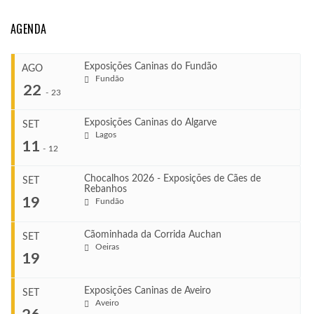
AGENDA
Exposições Caninas do Fundão
AGO
Fundão
22
-
23
Exposições Caninas do Algarve
SET
Lagos
...
11
-
12
Chocalhos 2026 - Exposições de Cães de
SET
Rebanhos
COMEÇA
...
19
Fundão
Ago 22, 2026
TERMINA
Ago 23, 2026
Cãominhada da Corrida Auchan
SET
COMEÇA
Oeiras
...
19
Set 11, 2026
VENUE
TERMINA
Fundão
Set 12, 2026
Exposições Caninas de Aveiro
SET
COMEÇA
Aveiro