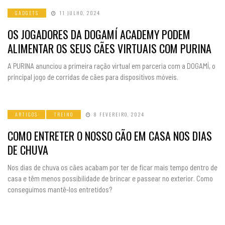
GADGETS
11 JULHO, 2024
OS JOGADORES DA DOGAMÍ ACADEMY PODEM
ALIMENTAR OS SEUS CÃES VIRTUAIS COM PURINA
A PURINA anunciou a primeira ração virtual em parceria com a DOGAMÍ, o
principal jogo de corridas de cães para dispositivos móveis.
ARTIGOS
TREINO
8 FEVEREIRO, 2024
COMO ENTRETER O NOSSO CÃO EM CASA NOS DIAS
DE CHUVA
Nos dias de chuva os cães acabam por ter de ficar mais tempo dentro de
casa e têm menos possibilidade de brincar e passear no exterior. Como
conseguimos mantê-los entretidos?