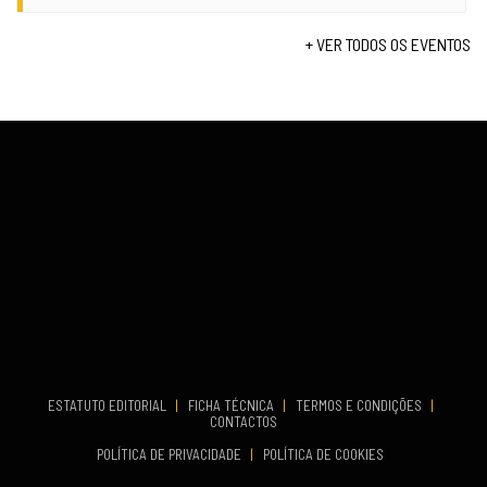
TERMINA
Lagos
Set 19, 2026
+ VER TODOS OS EVENTOS
...
VENUE
Fundão
COMEÇA
Set 26, 2026
TERMINA
Set 27, 2026
...
VENUE
Aveiro
COMEÇA
Set 19, 2026
TERMINA
Set 19, 2026
ESTATUTO EDITORIAL
|
FICHA TÉCNICA
|
TERMOS E CONDIÇÕES
|
CONTACTOS
VENUE
POLÍTICA DE PRIVACIDADE
|
POLÍTICA DE COOKIES
Oeiras