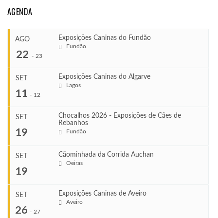
AGENDA
Exposições Caninas do Fundão
AGO
Fundão
22
-
23
Exposições Caninas do Algarve
SET
Lagos
...
11
-
12
Chocalhos 2026 - Exposições de Cães de
SET
Rebanhos
COMEÇA
...
19
Fundão
Ago 22, 2026
TERMINA
Ago 23, 2026
Cãominhada da Corrida Auchan
SET
COMEÇA
Oeiras
...
19
Set 11, 2026
VENUE
TERMINA
Fundão
Set 12, 2026
Exposições Caninas de Aveiro
SET
COMEÇA
Aveiro
26
Set 19, 2026
-
27
VENUE