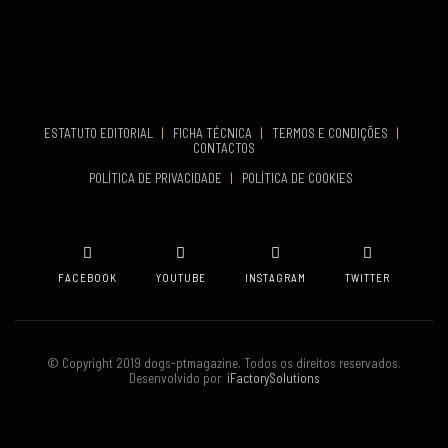
Aveiro
COMEÇA
Set 19, 2026
TERMINA
Set 19, 2026
ESTATUTO EDITORIAL
|
FICHA TÉCNICA
|
TERMOS E CONDIÇÕES
|
CONTACTOS
VENUE
POLÍTICA DE PRIVACIDADE
|
POLÍTICA DE COOKIES
Oeiras
FACEBOOK
YOUTUBE
INSTAGRAM
TWITTER
© Copyright 2019 dogs-ptmagazine. Todos os direitos reservados.
Desenvolvido por
iFactorySolutions