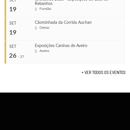
SET
Rebanhos
COMEÇA
...
19
Fundão
Ago 22, 2026
TERMINA
Ago 23, 2026
Cãominhada da Corrida Auchan
SET
COMEÇA
Oeiras
...
19
Set 11, 2026
VENUE
TERMINA
Fundão
Set 12, 2026
Exposições Caninas de Aveiro
SET
COMEÇA
Aveiro
26
Set 19, 2026
-
27
VENUE
TERMINA
Lagos
Set 19, 2026
+ VER TODOS OS EVENTOS
...
VENUE
Fundão
COMEÇA
Set 26, 2026
TERMINA
Set 27, 2026
...
VENUE