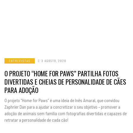
ENTREVISTAS
3 AGOSTO, 2020
O PROJETO “HOME FOR PAWS” PARTILHA FOTOS
DIVERTIDAS E CHEIAS DE PERSONALIDADE DE CÃES
PARA ADOÇÃO
O projeto “Home for Paws” é uma ideia de Inês Amaral, que convidou
Zaphrier Dan para a ajudar a concretizar o seu objetivo – promover a
adoção de animais sem família com fotografias divertidas e capazes de
retratar a personalidade de cada cão!