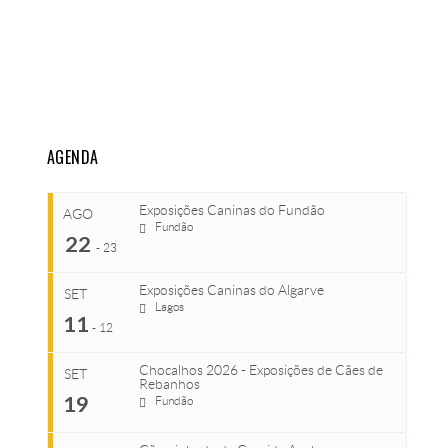
AGENDA
Exposições Caninas do Fundão
AGO
Fundão
22
-
23
Exposições Caninas do Algarve
SET
Lagos
...
11
-
12
Chocalhos 2026 - Exposições de Cães de
SET
Rebanhos
COMEÇA
...
19
Fundão
Ago 22, 2026
TERMINA