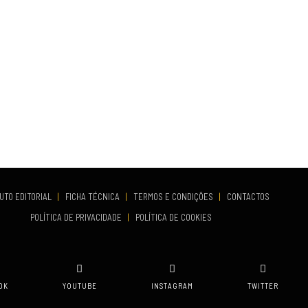
UTO EDITORIAL
|
FICHA TÉCNICA
|
TERMOS E CONDIÇÕES
|
CONTACTOS
POLÍTICA DE PRIVACIDADE
|
POLÍTICA DE COOKIES
OK
YOUTUBE
INSTAGRAM
TWITTER