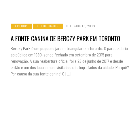
ARTIGOS
CURIOSIDADES
17 AGOSTO, 2019
A FONTE CANINA DE BERCZY PARK EM TORONTO
Berczy Park é um pequeno jardim triangular em Toronto. O parque abriu
ao público em 1980, sendo fechado em setembro de 2015 para
renovação. A sua reabertura oficial foi a 28 de junho de 2017 e desde
então é um dos locais mais visitados e fotografados da cidade! Porquê?
Por causa da sua fonte canina! O […]