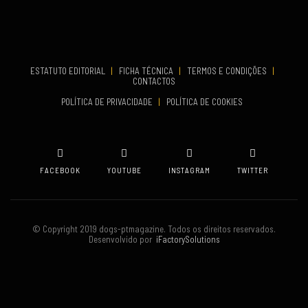
COMEÇA
Set 19, 2026
TERMINA
Set 19, 2026
ESTATUTO EDITORIAL
|
FICHA TÉCNICA
|
TERMOS E CONDIÇÕES
|
CONTACTOS
VENUE
POLÍTICA DE PRIVACIDADE
|
POLÍTICA DE COOKIES
Oeiras
FACEBOOK
YOUTUBE
INSTAGRAM
TWITTER
© Copyright 2019 dogs-ptmagazine. Todos os direitos reservados.
Desenvolvido por
iFactorySolutions