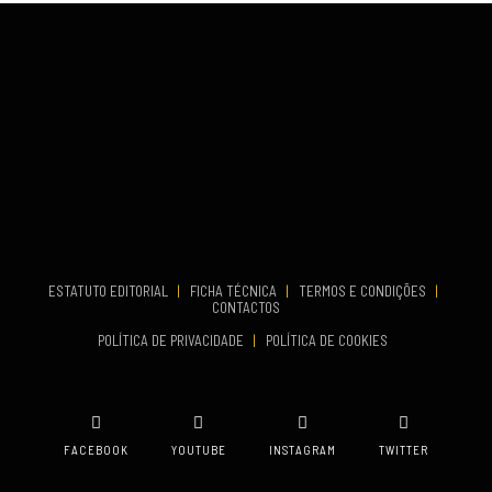
COMEÇA
Set 26, 2026
TERMINA
Set 27, 2026
...
VENUE
Aveiro
COMEÇA
Set 19, 2026
TERMINA
Set 19, 2026
ESTATUTO EDITORIAL
|
FICHA TÉCNICA
|
TERMOS E CONDIÇÕES
|
CONTACTOS
VENUE
POLÍTICA DE PRIVACIDADE
|
POLÍTICA DE COOKIES
Oeiras
FACEBOOK
YOUTUBE
INSTAGRAM
TWITTER