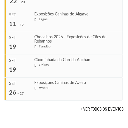
22
-
23
Exposições Caninas do Algarve
SET
Lagos
...
11
-
12
Chocalhos 2026 - Exposições de Cães de
SET
Rebanhos
COMEÇA
...
19
Fundão
Ago 22, 2026
TERMINA
Ago 23, 2026
Cãominhada da Corrida Auchan
SET
COMEÇA
Oeiras
...
19
Set 11, 2026
VENUE
TERMINA
Fundão
Set 12, 2026
Exposições Caninas de Aveiro
SET
COMEÇA
Aveiro
26
Set 19, 2026
-
27
VENUE
TERMINA
Lagos
Set 19, 2026
+ VER TODOS OS EVENTOS
...
VENUE
Fundão