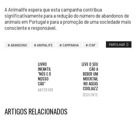
A Animalife espera que esta campanha contribua
significativamente para a redução do número de abandonos de
animais em Portugal e para a promoção de uma sociedade mais
consciente e responsável.
PARTILHAR
ABANDONO
ANIMALIFE
CAMPANHA
ICNF
LIVRO
LEVE O SEU
INFANTIL
CÃO A
"NÓS E O
BEBER UM
NOSSO
MOCKTAIL
CÃO"
NO AGEAS
COOLJAZZ
ANTERIOR
SEGUINTE
ARTIGOS RELACIONADOS