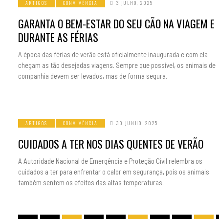
ARTIGOS
CONVIVÊNCIA
3 JULHO, 2025
GARANTA O BEM-ESTAR DO SEU CÃO NA VIAGEM E
DURANTE AS FÉRIAS
A época das férias de verão está oficialmente inaugurada e com ela
chegam as tão desejadas viagens. Sempre que possível, os animais de
companhia devem ser levados, mas de forma segura.
ARTIGOS
CONVIVÊNCIA
30 JUNHO, 2025
CUIDADOS A TER NOS DIAS QUENTES DE VERÃO
A Autoridade Nacional de Emergência e Proteção Civil relembra os
cuidados a ter para enfrentar o calor em segurança, pois os animais
também sentem os efeitos das altas temperaturas.