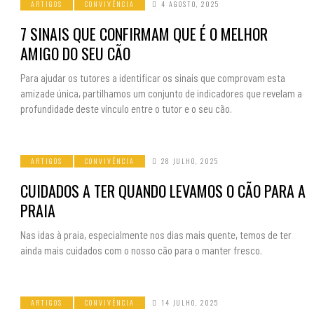
ARTIGOS
CONVIVÊNCIA
4 AGOSTO, 2025
7 SINAIS QUE CONFIRMAM QUE É O MELHOR
AMIGO DO SEU CÃO
Para ajudar os tutores a identificar os sinais que comprovam esta
amizade única, partilhamos um conjunto de indicadores que revelam a
profundidade deste vínculo entre o tutor e o seu cão.
ARTIGOS
CONVIVÊNCIA
28 JULHO, 2025
CUIDADOS A TER QUANDO LEVAMOS O CÃO PARA A
PRAIA
Nas idas à praia, especialmente nos dias mais quente, temos de ter
ainda mais cuidados com o nosso cão para o manter fresco.
ARTIGOS
CONVIVÊNCIA
14 JULHO, 2025