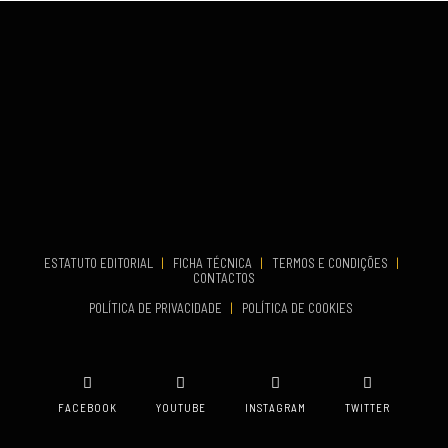
VENUE
Fundão
...
COMEÇA
ESTATUTO EDITORIAL
|
FICHA TÉCNICA
|
TERMOS E CONDIÇÕES
|
Set 19, 2026
CONTACTOS
TERMINA
POLÍTICA DE PRIVACIDADE
|
POLÍTICA DE COOKIES
Set 19, 2026
VENUE
Oeiras
FACEBOOK
YOUTUBE
INSTAGRAM
TWITTER