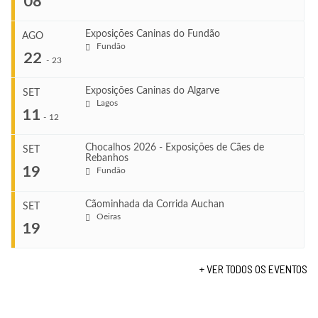
08
Exposições Caninas do Fundão
AGO
Fundão
COMEÇA
22
-
23
Ago 8, 2026
TERMINA
Exposições Caninas do Algarve
SET
Ago 8, 2026
Lagos
...
11
-
12
VENUE
Leça do Balio
Chocalhos 2026 - Exposições de Cães de
SET
Rebanhos
COMEÇA
...
19
Fundão
Ago 22, 2026
TERMINA
Ago 23, 2026
Cãominhada da Corrida Auchan
SET
COMEÇA
Oeiras
...
19
Set 11, 2026
VENUE
TERMINA
Fundão
Set 12, 2026
+ VER TODOS OS EVENTOS
COMEÇA
Set 19, 2026
VENUE
TERMINA
Lagos
Set 19, 2026