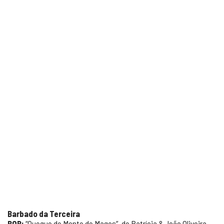
Barbado da Terceira
BOB:
“Queque de Monte de Magos”, de Patrícia & João Oliveira