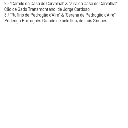
2.º “Camilo da Casa do Carvalhal” & “Zira da Casa do Carvalhal”,
Cão de Gado Transmontano, de Jorge Cardoso
3.º “Rufino de Pedrogão d’Aire” & “Serena de Pedrogão d’Aire”,
Podengo Português Grande de pelo liso, de Luís Simões