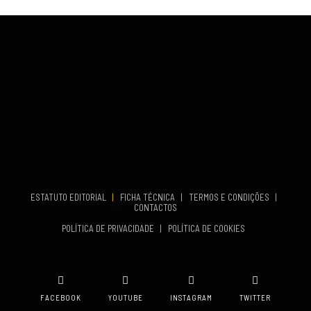
Fundão
COMEÇA
Set 26, 2026
TERMINA
Set 27, 2026
...
VENUE
Aveiro
COMEÇA
Set 19, 2026
TERMINA
Set 19, 2026
ESTATUTO EDITORIAL
|
FICHA TÉCNICA
|
TERMOS E CONDIÇÕES
|
CONTACTOS
VENUE
POLÍTICA DE PRIVACIDADE
|
POLÍTICA DE COOKIES
Oeiras
FACEBOOK
YOUTUBE
INSTAGRAM
TWITTER