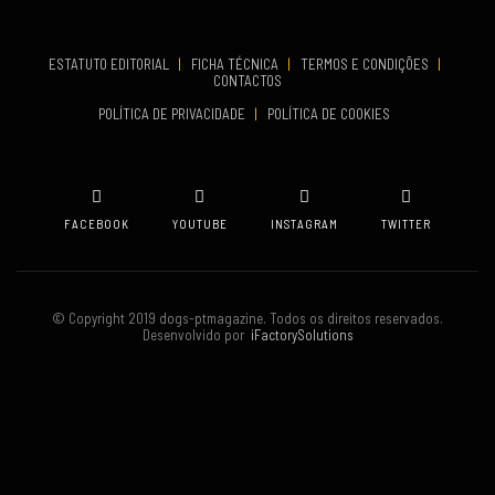
TERMINA
Set 19, 2026
ESTATUTO EDITORIAL
|
FICHA TÉCNICA
|
TERMOS E CONDIÇÕES
|
CONTACTOS
VENUE
POLÍTICA DE PRIVACIDADE
|
POLÍTICA DE COOKIES
Oeiras
FACEBOOK
YOUTUBE
INSTAGRAM
TWITTER
© Copyright 2019 dogs-ptmagazine. Todos os direitos reservados.
Desenvolvido por
iFactorySolutions